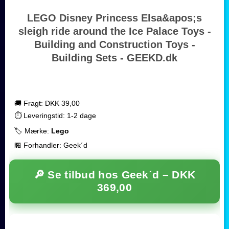
LEGO Disney Princess Elsa&apos;s
sleigh ride around the Ice Palace Toys -
Building and Construction Toys -
Building Sets - GEEKD.dk
🚚 Fragt: DKK 39,00
⏱️ Leveringstid: 1-2 dage
🏷️ Mærke:
Lego
🏪 Forhandler: Geek´d
🔎 Se tilbud hos Geek´d –
DKK
369,00