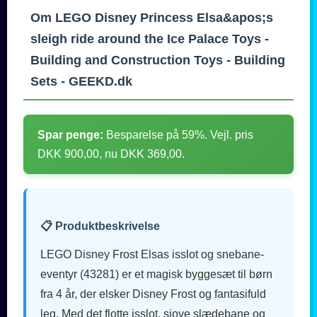
Om LEGO Disney Princess Elsa&apos;s
sleigh ride around the Ice Palace Toys -
Building and Construction Toys - Building
Sets - GEEKD.dk
Spar penge:
Besparelse på 59%. Vejl. pris
DKK 900,00, nu DKK 369,00.
📋 Produktbeskrivelse
LEGO Disney Frost Elsas isslot og snebane-
eventyr (43281) er et magisk byggesæt til børn
fra 4 år, der elsker Disney Frost og fantasifuld
leg. Med det flotte isslot, sjove slædebane og