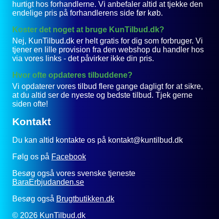
hurtigt hos forhandlerne. Vi anbefaler altid at tjekke den
endelige pris på forhandlerens side før køb.
Koster det noget at bruge KunTilbud.dk?
Nej, KunTilbud.dk er helt gratis for dig som forbruger. Vi
tjener en lille provision fra den webshop du handler hos
via vores links - det påvirker ikke din pris.
Hvor ofte opdateres tilbuddene?
Vi opdaterer vores tilbud flere gange dagligt for at sikre,
at du altid ser de nyeste og bedste tilbud. Tjek gerne
siden ofte!
Kontakt
Du kan altid kontakte os på kontakt@kuntilbud.dk
Følg os på
Facebook
Besøg også vores svenske tjeneste
BaraErbjudanden.se
Besøg også
Brugtbutikken.dk
© 2026 KunTilbud.dk