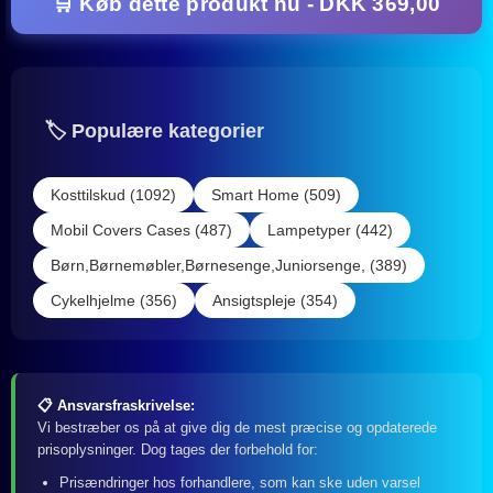
🛒 Køb dette produkt nu - DKK 369,00
🏷️ Populære kategorier
Kosttilskud (1092)
Smart Home (509)
Mobil Covers Cases (487)
Lampetyper (442)
Børn,Børnemøbler,Børnesenge,Juniorsenge, (389)
Cykelhjelme (356)
Ansigtspleje (354)
📋 Ansvarsfraskrivelse:
Vi bestræber os på at give dig de mest præcise og opdaterede
prisoplysninger. Dog tages der forbehold for:
Prisændringer hos forhandlere, som kan ske uden varsel