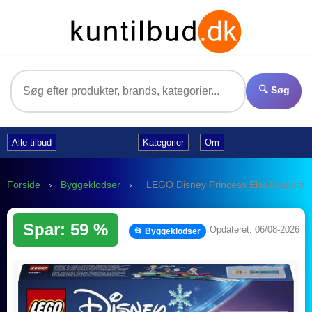
🔍 Søg
Alle tilbud
Kategorier
Om
Forside
›
Byggeklodser
›
LEGO Disney Princess Elsa&apos;s sle
Spar: 59 %
Opdateret: 06/08-2026
📂 Byggeklodser