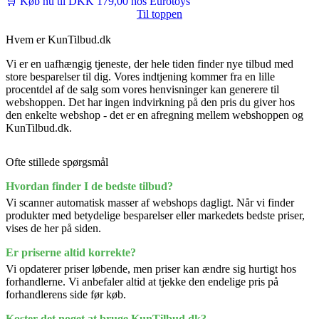
🛒 Køb nu til DKK 179,00 hos Eurotoys
Til toppen
Hvem er KunTilbud.dk
Vi er en uafhængig tjeneste, der hele tiden finder nye tilbud med
store besparelser til dig. Vores indtjening kommer fra en lille
procentdel af de salg som vores henvisninger kan generere til
webshoppen. Det har ingen indvirkning på den pris du giver hos
den enkelte webshop - det er en afregning mellem webshoppen og
KunTilbud.dk.
Ofte stillede spørgsmål
Hvordan finder I de bedste tilbud?
Vi scanner automatisk masser af webshops dagligt. Når vi finder
produkter med betydelige besparelser eller markedets bedste priser,
vises de her på siden.
Er priserne altid korrekte?
Vi opdaterer priser løbende, men priser kan ændre sig hurtigt hos
forhandlerne. Vi anbefaler altid at tjekke den endelige pris på
forhandlerens side før køb.
Koster det noget at bruge KunTilbud.dk?