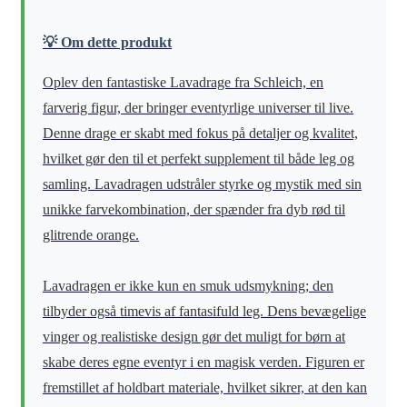
💡 Om dette produkt
Oplev den fantastiske Lavadrage fra Schleich, en
farverig figur, der bringer eventyrlige universer til live.
Denne drage er skabt med fokus på detaljer og kvalitet,
hvilket gør den til et perfekt supplement til både leg og
samling. Lavadragen udstråler styrke og mystik med sin
unikke farvekombination, der spænder fra dyb rød til
glitrende orange.
Lavadragen er ikke kun en smuk udsmykning; den
tilbyder også timevis af fantasifuld leg. Dens bevægelige
vinger og realistiske design gør det muligt for børn at
skabe deres egne eventyr i en magisk verden. Figuren er
fremstillet af holdbart materiale, hvilket sikrer, at den kan