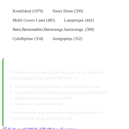
Kosttilskud (1076)
Smart Home (509)
Mobil Covers Cases (485)
Lampetyper (442)
Børn,Børnemøbler,Børnesenge,Juniorsenge, (389)
Cykelhjelme (354)
Ansigtspleje (352)
📋 Ansvarsfraskrivelse:
Vi bestræber os på at give dig de mest præcise og opdaterede
prisoplysninger. Dog tages der forbehold for:
Prisændringer hos forhandlere, som kan ske uden varsel
Unøjagtigheder i indhentning af priser fra andre forhandlere
Midlertidige tilbud, som kan udløbe
Begrænsede lagerbeholdninger
Vi anbefaler altid, at du tjekker den endelige pris direkte hos
forhandleren, før du gennemfører dit køb.