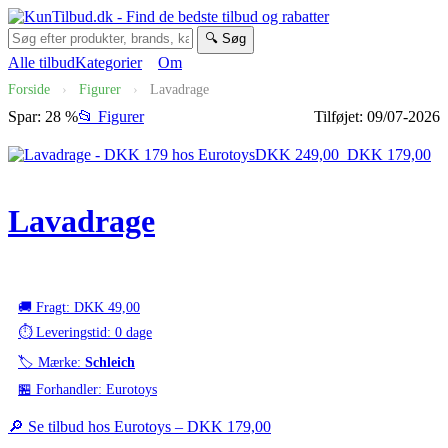
🔍 Søg
Alle tilbud
Kategorier
Om
Forside
›
Figurer
›
Lavadrage
Spar: 28 %
📂 Figurer
Tilføjet: 09/07-2026
DKK 249,00
DKK 179,00
Lavadrage
🚚 Fragt: DKK 49,00
⏱️ Leveringstid: 0 dage
🏷️ Mærke:
Schleich
🏪 Forhandler: Eurotoys
🔎 Se tilbud hos Eurotoys –
DKK 179,00