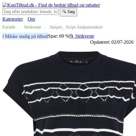
🔍 Søg
Kategorier
Om
Forside
›
Strikveste
›
Jumper_ Stripe Andpatternknit
Spar: 69 %
📂 Strikveste
ℹ️ Måske stadig på tilbud
Opdateret: 02/07-2026