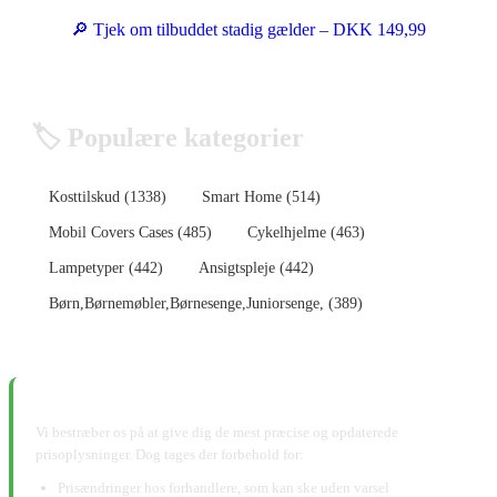
🔎 Tjek om tilbuddet stadig gælder – DKK 149,99
🏷️ Populære kategorier
Kosttilskud (1338)
Smart Home (514)
Mobil Covers Cases (485)
Cykelhjelme (463)
Lampetyper (442)
Ansigtspleje (442)
Børn,Børnemøbler,Børnesenge,Juniorsenge, (389)
📋 Ansvarsfraskrivelse:
Vi bestræber os på at give dig de mest præcise og opdaterede
prisoplysninger. Dog tages der forbehold for:
Prisændringer hos forhandlere, som kan ske uden varsel