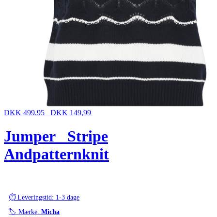
DKK 499,95
DKK 149,99
Jumper_ Stripe
Andpatternknit
⏱️ Leveringstid: 1-3 dage
🏷️ Mærke:
Micha