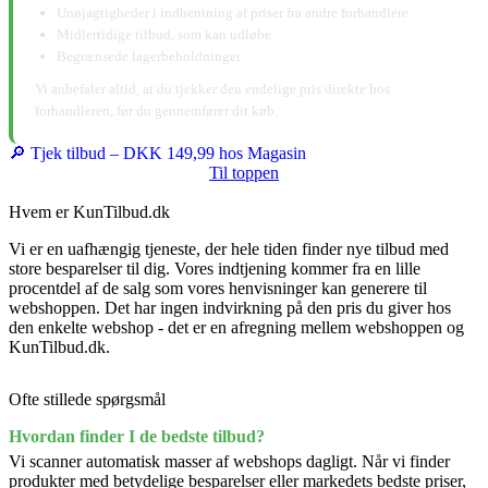
Unøjagtigheder i indhentning af priser fra andre forhandlere
Midlertidige tilbud, som kan udløbe
Begrænsede lagerbeholdninger
Vi anbefaler altid, at du tjekker den endelige pris direkte hos
forhandleren, før du gennemfører dit køb.
🔎 Tjek tilbud – DKK 149,99 hos Magasin
Til toppen
Hvem er KunTilbud.dk
Vi er en uafhængig tjeneste, der hele tiden finder nye tilbud med
store besparelser til dig. Vores indtjening kommer fra en lille
procentdel af de salg som vores henvisninger kan generere til
webshoppen. Det har ingen indvirkning på den pris du giver hos
den enkelte webshop - det er en afregning mellem webshoppen og
KunTilbud.dk.
Ofte stillede spørgsmål
Hvordan finder I de bedste tilbud?
Vi scanner automatisk masser af webshops dagligt. Når vi finder
produkter med betydelige besparelser eller markedets bedste priser,