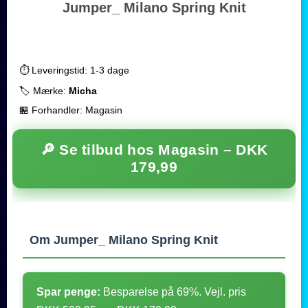
Jumper_ Milano Spring Knit
⏱️ Leveringstid: 1-3 dage
🏷️ Mærke:
Micha
🏪 Forhandler: Magasin
🔎 Se tilbud hos Magasin –
DKK
179,99
Om Jumper_ Milano Spring Knit
Spar penge:
Besparelse på 69%. Vejl. pris