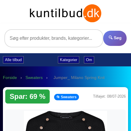
🔍 Søg
Alle tilbud
Kategorier
Om
Forside
›
Sweaters
›
Jumper_ Milano Spring Knit
Spar: 69 %
Tilføjet: 08/07-2026
📂 Sweaters