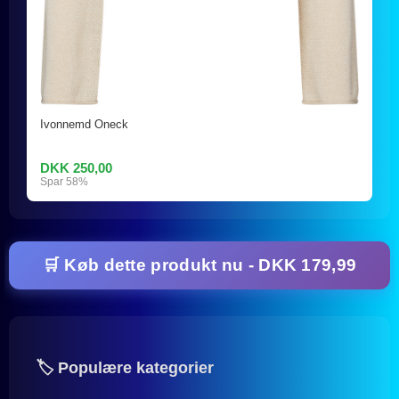
Ivonnemd Oneck
DKK 250,00
Spar 58%
🛒 Køb dette produkt nu - DKK 179,99
🏷️ Populære kategorier