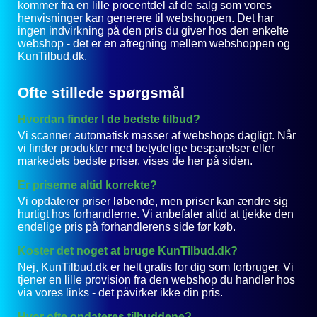
kommer fra en lille procentdel af de salg som vores
henvisninger kan generere til webshoppen. Det har
ingen indvirkning på den pris du giver hos den enkelte
webshop - det er en afregning mellem webshoppen og
KunTilbud.dk.
Ofte stillede spørgsmål
Hvordan finder I de bedste tilbud?
Vi scanner automatisk masser af webshops dagligt. Når
vi finder produkter med betydelige besparelser eller
markedets bedste priser, vises de her på siden.
Er priserne altid korrekte?
Vi opdaterer priser løbende, men priser kan ændre sig
hurtigt hos forhandlerne. Vi anbefaler altid at tjekke den
endelige pris på forhandlerens side før køb.
Koster det noget at bruge KunTilbud.dk?
Nej, KunTilbud.dk er helt gratis for dig som forbruger. Vi
tjener en lille provision fra den webshop du handler hos
via vores links - det påvirker ikke din pris.
Hvor ofte opdateres tilbuddene?