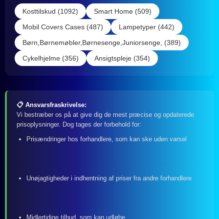
Kosttilskud (1092)
Smart Home (509)
Mobil Covers Cases (487)
Lampetyper (442)
Børn,Børnemøbler,Børnesenge,Juniorsenge, (389)
Cykelhjelme (356)
Ansigtspleje (354)
📋 Ansvarsfraskrivelse:
Vi bestræber os på at give dig de mest præcise og opdaterede
prisoplysninger. Dog tages der forbehold for:
Prisændringer hos forhandlere, som kan ske uden varsel
Unøjagtigheder i indhentning af priser fra andre forhandlere
Midlertidige tilbud, som kan udløbe