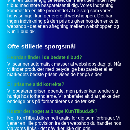
Vi er en uafhængig tjeneste, der hele tiden finder nye
tilbud med store besparelser til dig. Vores indtjening
kommer fra en lille procentdel af de salg som vores
henvisninger kan generere til webshoppen. Det har
ingen indvirkning på den pris du giver hos den enkelte
webshop - det er en afregning mellem webshoppen og
KunTilbud.dk.
Ofte stillede spørgsmål
Hvordan finder I de bedste tilbud?
Vi scanner automatisk masser af webshops dagligt. Når
vi finder produkter med betydelige besparelser eller
markedets bedste priser, vises de her på siden.
Er priserne altid korrekte?
Vi opdaterer priser løbende, men priser kan ændre sig
hurtigt hos forhandlerne. Vi anbefaler altid at tjekke den
endelige pris på forhandlerens side før køb.
Koster det noget at bruge KunTilbud.dk?
Nej, KunTilbud.dk er helt gratis for dig som forbruger. Vi
tjener en lille provision fra den webshop du handler hos
via vores links - det påvirker ikke din pris.