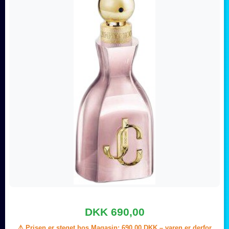
DKK 690,00
⚠️ Prisen er steget hos Magasin:
690,00 DKK
– varen er derfor