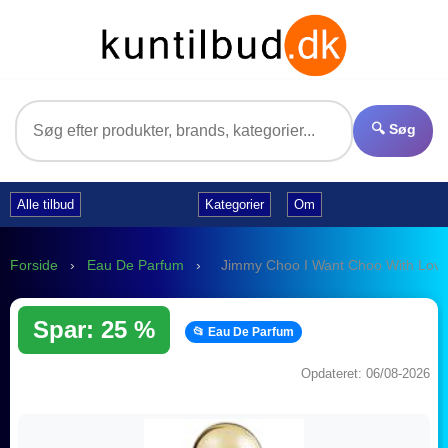
🔍 Søg
Alle tilbud
Kategorier
Om
Forside
›
Eau De Parfum
›
Jimmy Choo I Want Choo With Lov
Spar: 25 %
📂 Eau De Parfum
Opdateret: 06/08-2026