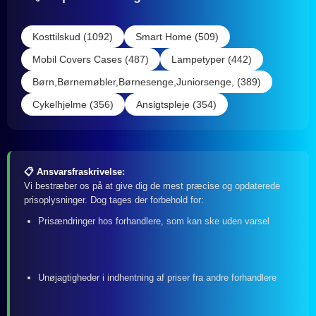
Kosttilskud (1092)
Smart Home (509)
Mobil Covers Cases (487)
Lampetyper (442)
Børn,Børnemøbler,Børnesenge,Juniorsenge, (389)
Cykelhjelme (356)
Ansigtspleje (354)
📋 Ansvarsfraskrivelse:
Vi bestræber os på at give dig de mest præcise og opdaterede
prisoplysninger. Dog tages der forbehold for:
Prisændringer hos forhandlere, som kan ske uden varsel
Unøjagtigheder i indhentning af priser fra andre forhandlere