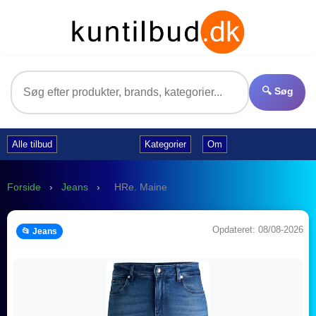
🔍 Søg
Alle tilbud
Kategorier
Om
Forside
›
Jeans
›
HRe. Maine
Opdateret: 08/08-2026
📂 Jeans