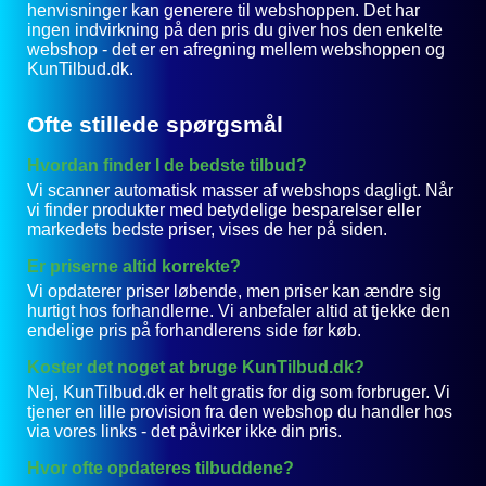
henvisninger kan generere til webshoppen. Det har
ingen indvirkning på den pris du giver hos den enkelte
webshop - det er en afregning mellem webshoppen og
KunTilbud.dk.
Ofte stillede spørgsmål
Hvordan finder I de bedste tilbud?
Vi scanner automatisk masser af webshops dagligt. Når
vi finder produkter med betydelige besparelser eller
markedets bedste priser, vises de her på siden.
Er priserne altid korrekte?
Vi opdaterer priser løbende, men priser kan ændre sig
hurtigt hos forhandlerne. Vi anbefaler altid at tjekke den
endelige pris på forhandlerens side før køb.
Koster det noget at bruge KunTilbud.dk?
Nej, KunTilbud.dk er helt gratis for dig som forbruger. Vi
tjener en lille provision fra den webshop du handler hos
via vores links - det påvirker ikke din pris.
Hvor ofte opdateres tilbuddene?