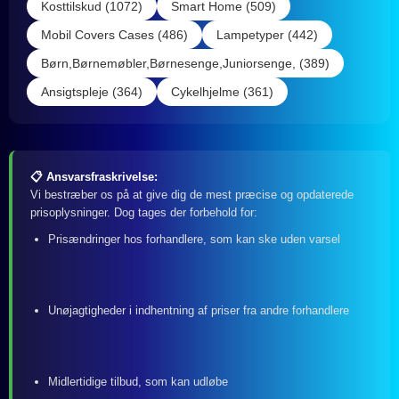
Kosttilskud (1072)
Smart Home (509)
Mobil Covers Cases (486)
Lampetyper (442)
Børn,Børnemøbler,Børnesenge,Juniorsenge, (389)
Ansigtspleje (364)
Cykelhjelme (361)
📋 Ansvarsfraskrivelse:
Vi bestræber os på at give dig de mest præcise og opdaterede
prisoplysninger. Dog tages der forbehold for:
Prisændringer hos forhandlere, som kan ske uden varsel
Unøjagtigheder i indhentning af priser fra andre forhandlere
Midlertidige tilbud, som kan udløbe