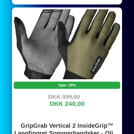
Spar: 39%
DKK 399,00
DKK 240,00
GripGrab Vertical 2 InsideGrip™
Langfingret Sommerhandsker - Olive