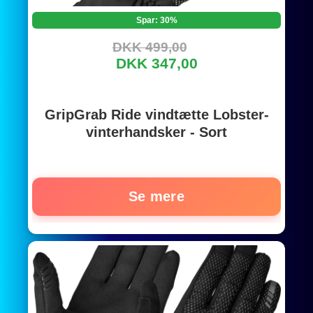
Spar: 30%
DKK 499,00
DKK 347,00
GripGrab Ride vindtætte Lobster-
vinterhandsker - Sort
Se mere