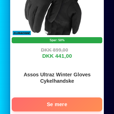
Spar: 50%
DKK 899,00
DKK 441,00
Assos Ultraz Winter Gloves
Cykelhandske
Se mere