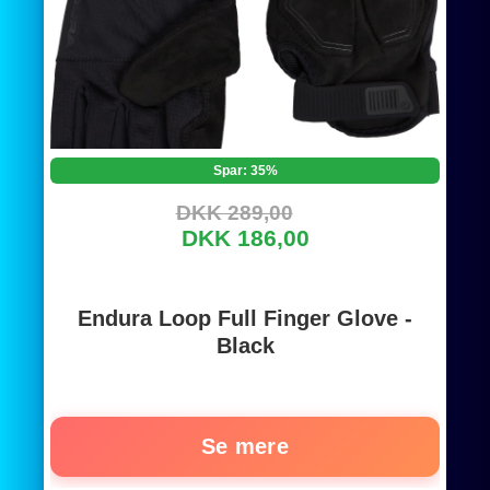
Spar: 35%
DKK 289,00
DKK 186,00
Endura Loop Full Finger Glove -
Black
Se mere