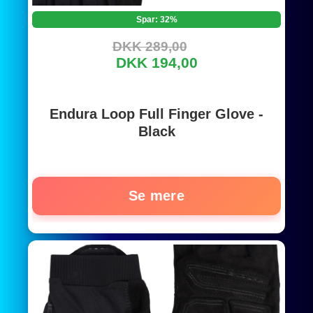
Spar: 32%
DKK 289,00
DKK 194,00
Endura Loop Full Finger Glove -
Black
Se mere