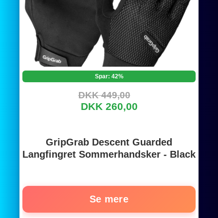
Spar: 42%
DKK 449,00
DKK 260,00
GripGrab Descent Guarded
Langfingret Sommerhandsker - Black
Se mere