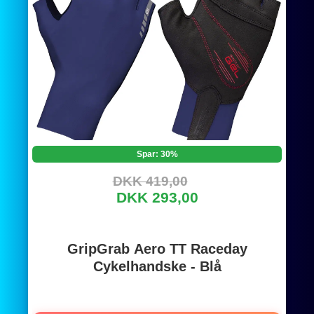
Spar: 30%
DKK 419,00
DKK 293,00
GripGrab Aero TT Raceday
Cykelhandske - Blå