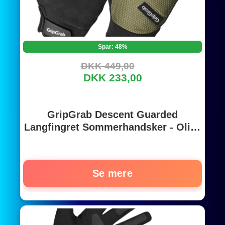
Spar: 48%
DKK 449,00
DKK 233,00
GripGrab Descent Guarded
Langfingret Sommerhandsker - Olive
Green
Se mere