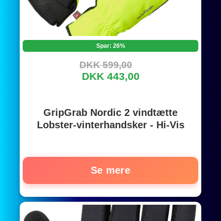
Spar: 26%
DKK 599,00
DKK 443,00
GripGrab Nordic 2 vindtætte
Lobster-vinterhandsker - Hi-Vis
Se mere