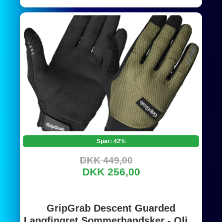
Spar: 42%
DKK 449,00
DKK 256,00
GripGrab Descent Guarded
Langfingret Sommerhandsker - Olive