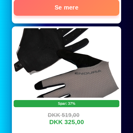
Se mere
Spar: 37%
DKK 519,00
DKK 325,00