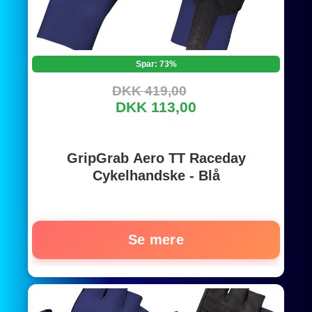
Spar: 73%
DKK 419,00
DKK 113,00
GripGrab Aero TT Raceday
Cykelhandske - Blå
Se mere