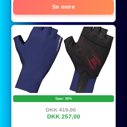
Se mere
Spar: 38%
DKK 419,00
DKK 257,00