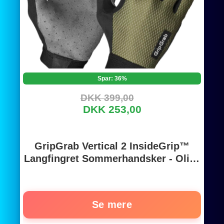
Spar: 36%
DKK 399,00
DKK 253,00
GripGrab Vertical 2 InsideGrip™
Langfingret Sommerhandsker - Olive
Green
Se mere