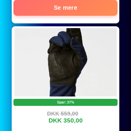
Se mere
Spar: 37%
DKK 559,00
DKK 350,00