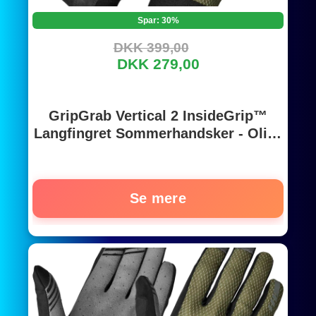
Spar: 30%
DKK 399,00
DKK 279,00
GripGrab Vertical 2 InsideGrip™
Langfingret Sommerhandsker - Olive
Green
Se mere