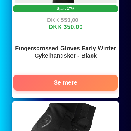
Spar: 37%
DKK 559,00
DKK 350,00
Fingerscrossed Gloves Early Winter
Cykelhandsker - Black
Se mere