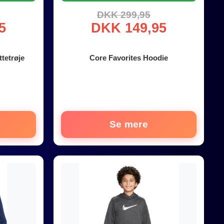
DKK 299,95
5
DKK 149,95
tetrøje
Core Favorites Hoodie
Se mere