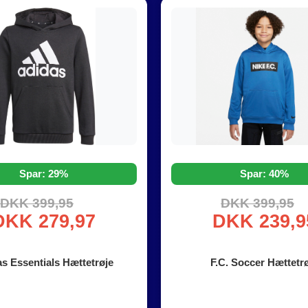
Spar: 29%
Spar: 40%
DKK 399,95
DKK 399,95
DKK 279,97
DKK 239,9
s Essentials Hættetrøje
F.C. Soccer Hættetr