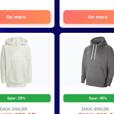
Se mere
Se mere
Spar: 29%
Spar: 40%
DKK 399,95
DKK 499,95