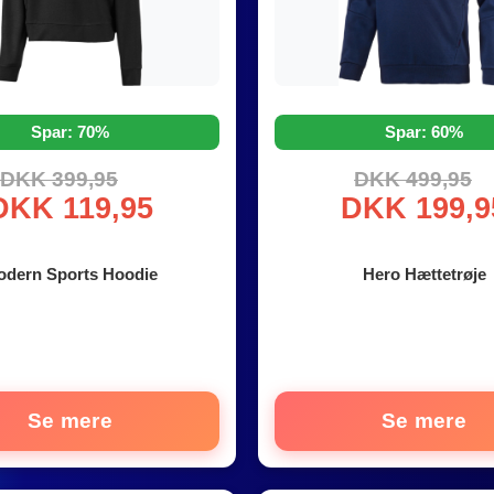
Spar: 70%
Spar: 60%
DKK 399,95
DKK 499,95
DKK 119,95
DKK 199,9
dern Sports Hoodie
Hero Hættetrøje
Se mere
Se mere