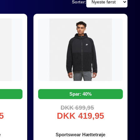
Sorter:
Spar: 40%
DKK 699,95
5
DKK 419,95
e
Sportswear Hættetrøje