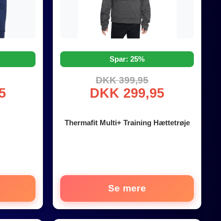
Spar: 25%
DKK 399,95
5
DKK 299,95
Thermafit Multi+ Training Hættetrøje
Se mere