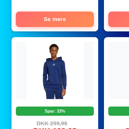
Se mere
Spar: 33%
DKK 299,95