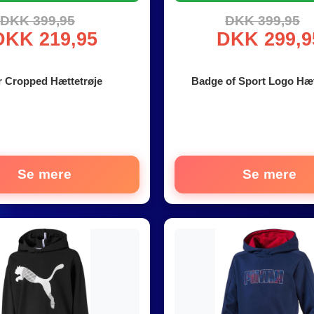
DKK 399,95
DKK 399,95
DKK 219,95
DKK 299,9
r Cropped Hættetrøje
Badge of Sport Logo Hæt
Se mere
Se mere