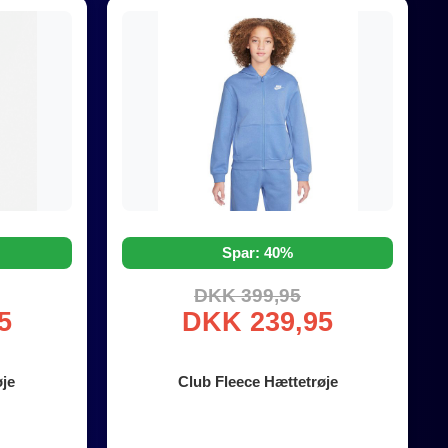
Spar: 40%
DKK 399,95
5
DKK 239,95
øje
Club Fleece Hættetrøje