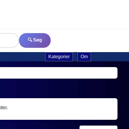
🔍 Søg
Kategorier
Om
ter.