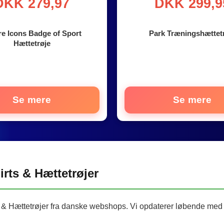
DKK 279,97
DKK 299,9
re Icons Badge of Sport
Park Træningshættet
Hættetrøje
Se mere
Se mere
rts & Hættetrøjer
s & Hættetrøjer fra danske webshops. Vi opdaterer løbende med n