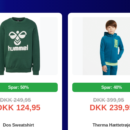
Spar: 50%
Spar: 40%
DKK 249,95
DKK 399,95
DKK 124,95
DKK 239,9
Dos Sweatshirt
Therma Hættetrøj