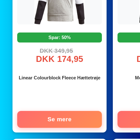
Spar: 50%
DKK 349,95
DKK 174,95
Linear Colourblock Fleece Hættetrøje
Mo
Se mere