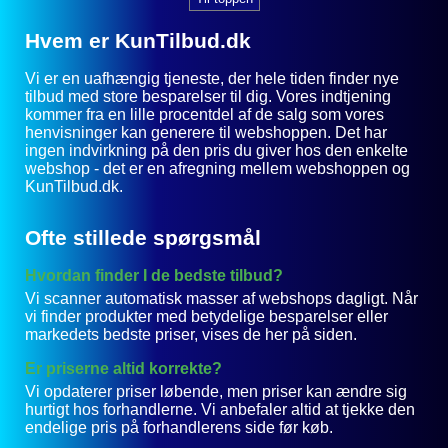
Hvem er KunTilbud.dk
Vi er en uafhængig tjeneste, der hele tiden finder nye
tilbud med store besparelser til dig. Vores indtjening
kommer fra en lille procentdel af de salg som vores
henvisninger kan generere til webshoppen. Det har
ingen indvirkning på den pris du giver hos den enkelte
webshop - det er en afregning mellem webshoppen og
KunTilbud.dk.
Ofte stillede spørgsmål
Hvordan finder I de bedste tilbud?
Vi scanner automatisk masser af webshops dagligt. Når
vi finder produkter med betydelige besparelser eller
markedets bedste priser, vises de her på siden.
Er priserne altid korrekte?
Vi opdaterer priser løbende, men priser kan ændre sig
hurtigt hos forhandlerne. Vi anbefaler altid at tjekke den
endelige pris på forhandlerens side før køb.