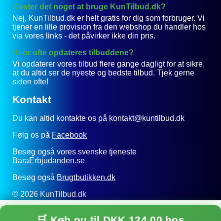
Koster det noget at bruge KunTilbud.dk?
Nej, KunTilbud.dk er helt gratis for dig som forbruger. Vi
tjener en lille provision fra den webshop du handler hos
via vores links - det påvirker ikke din pris.
Hvor ofte opdateres tilbuddene?
Vi opdaterer vores tilbud flere gange dagligt for at sikre,
at du altid ser de nyeste og bedste tilbud. Tjek gerne
siden ofte!
Kontakt
Du kan altid kontakte os på kontakt@kuntilbud.dk
Følg os på
Facebook
Besøg også vores svenske tjeneste
BaraErbjudanden.se
Besøg også
Brugtbutikken.dk
© 2026 KunTilbud.dk
Privatlivspolitik
🛒 Køb nu til DKK 124,00 hos