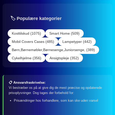
🏷️ Populære kategorier
Kosttilskud (1075)
Smart Home (509)
Mobil Covers Cases (485)
Lampetyper (442)
Børn,Børnemøbler,Børnesenge,Juniorsenge, (389)
Cykelhjelme (356)
Ansigtspleje (352)
📋 Ansvarsfraskrivelse:
Vi bestræber os på at give dig de mest præcise og opdaterede
prisoplysninger. Dog tages der forbehold for:
Prisændringer hos forhandlere, som kan ske uden varsel