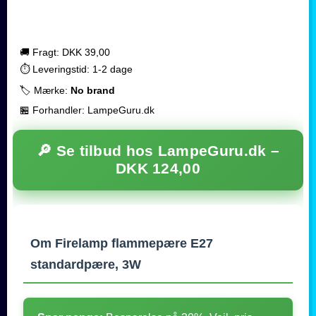
🚚 Fragt: DKK 39,00
⏱️ Leveringstid: 1-2 dage
🏷️ Mærke:
No brand
🏪 Forhandler: LampeGuru.dk
🔎 Se tilbud hos LampeGuru.dk –
DKK 124,00
Om Firelamp flammepære E27
standardpære, 3W