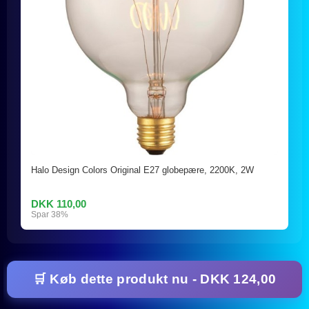
Halo Design Colors Original E27 globepære, 2200K, 2W
DKK 110,00
Spar 38%
🛒 Køb dette produkt nu - DKK 124,00