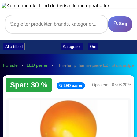
🔍 Søg
Alle tilbud
Kategorier
Om
Forside
›
LED pærer
›
Firelamp flammepære E27 standardpær
Spar: 30 %
Opdateret: 07/08-2026
📂 LED pærer