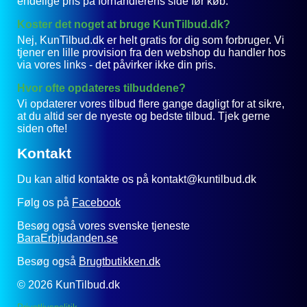
endelige pris på forhandlerens side før køb.
Koster det noget at bruge KunTilbud.dk?
Nej, KunTilbud.dk er helt gratis for dig som forbruger. Vi
tjener en lille provision fra den webshop du handler hos
via vores links - det påvirker ikke din pris.
Hvor ofte opdateres tilbuddene?
Vi opdaterer vores tilbud flere gange dagligt for at sikre,
at du altid ser de nyeste og bedste tilbud. Tjek gerne
siden ofte!
Kontakt
Du kan altid kontakte os på kontakt@kuntilbud.dk
Følg os på
Facebook
Besøg også vores svenske tjeneste
BaraErbjudanden.se
Besøg også
Brugtbutikken.dk
© 2026 KunTilbud.dk