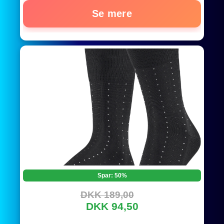
Se mere
Spar: 50%
DKK 189,00
DKK 94,50