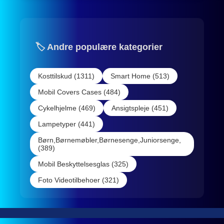
🏷️ Andre populære kategorier
Kosttilskud (1311)
Smart Home (513)
Mobil Covers Cases (484)
Cykelhjelme (469)
Ansigtspleje (451)
Lampetyper (441)
Børn,Børnemøbler,Børnesenge,Juniorsenge,
(389)
Mobil Beskyttelsesglas (325)
Foto Videotilbehoer (321)