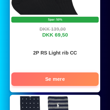
Spar: 50%
DKK 139,00
DKK 69,50
2P RS Light rib CC
Se mere