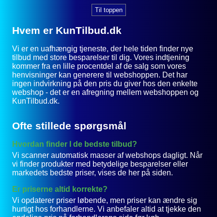
Til toppen
Hvem er KunTilbud.dk
Vi er en uafhængig tjeneste, der hele tiden finder nye
tilbud med store besparelser til dig. Vores indtjening
kommer fra en lille procentdel af de salg som vores
henvisninger kan generere til webshoppen. Det har
ingen indvirkning på den pris du giver hos den enkelte
webshop - det er en afregning mellem webshoppen og
KunTilbud.dk.
Ofte stillede spørgsmål
Hvordan finder I de bedste tilbud?
Vi scanner automatisk masser af webshops dagligt. Når
vi finder produkter med betydelige besparelser eller
markedets bedste priser, vises de her på siden.
Er priserne altid korrekte?
Vi opdaterer priser løbende, men priser kan ændre sig
hurtigt hos forhandlerne. Vi anbefaler altid at tjekke den