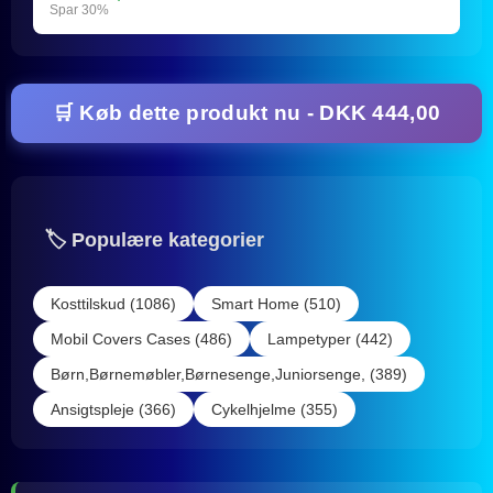
Spar 30%
🛒 Køb dette produkt nu - DKK 444,00
🏷️ Populære kategorier
Kosttilskud (1086)
Smart Home (510)
Mobil Covers Cases (486)
Lampetyper (442)
Børn,Børnemøbler,Børnesenge,Juniorsenge, (389)
Ansigtspleje (366)
Cykelhjelme (355)