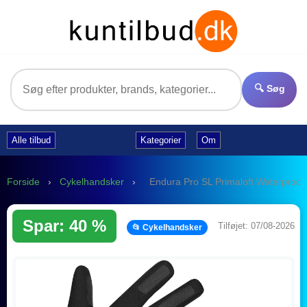
🔍 Søg
Alle tilbud
Kategorier
Om
Forside
›
Cykelhandsker
›
Endura Pro SL Primaloft Waterproof 
Spar: 40 %
Tilføjet: 07/08-2026
📂 Cykelhandsker