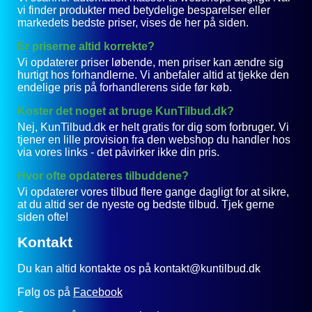
vi finder produkter med betydelige besparelser eller
markedets bedste priser, vises de her på siden.
Er priserne altid korrekte?
Vi opdaterer priser løbende, men priser kan ændre sig
hurtigt hos forhandlerne. Vi anbefaler altid at tjekke den
endelige pris på forhandlerens side før køb.
Koster det noget at bruge KunTilbud.dk?
Nej, KunTilbud.dk er helt gratis for dig som forbruger. Vi
tjener en lille provision fra den webshop du handler hos
via vores links - det påvirker ikke din pris.
Hvor ofte opdateres tilbuddene?
Vi opdaterer vores tilbud flere gange dagligt for at sikre,
at du altid ser de nyeste og bedste tilbud. Tjek gerne
siden ofte!
Kontakt
Du kan altid kontakte os på kontakt@kuntilbud.dk
Følg os på
Facebook