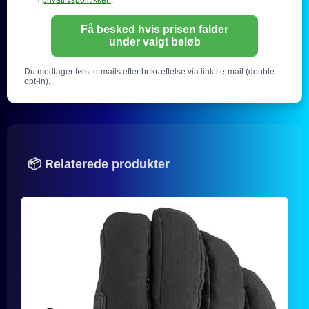
i
privatlivspolitikken
.
Få besked hvis prisen falder
under valgt beløb
Du modtager først e-mails efter bekræftelse via link i e-mail (double
opt-in).
📦 Relaterede produkter