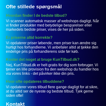
Ofte stillede spørgsmål
Hvordan finder I de bedste tilbud?
Vi scanner automatisk masser af webshops dagligt. Når
vi finder produkter med betydelige besparelser eller
markedets bedste priser, vises de her på siden.
Er priserne altid korrekte?
Vi opdaterer priser løbende, men priser kan ændre sig
hurtigt hos forhandlerne. Vi anbefaler altid at tjekke den
endelige pris på forhandlerens side før køb.
Koster det noget at bruge KunTilbud.dk?
Nej, KunTilbud.dk er helt gratis for dig som forbruger. Vi
tjener en lille provision fra den webshop du handler hos
via vores links - det påvirker ikke din pris.
Hvor ofte opdateres tilbuddene?
Vi opdaterer vores tilbud flere gange dagligt for at sikre,
at du altid ser de nyeste og bedste tilbud. Tjek gerne
siden ofte!
Kontakt