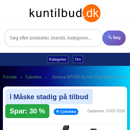
🔍 Søg
Kategorier
Om
Forside
›
Cykelsko
›
Endura MT500 Burner Flat Waterproof Sho
ℹ️ Måske stadig på tilbud
Spar: 30 %
Opdateret: 07/07-2026
📂 Cykelsko