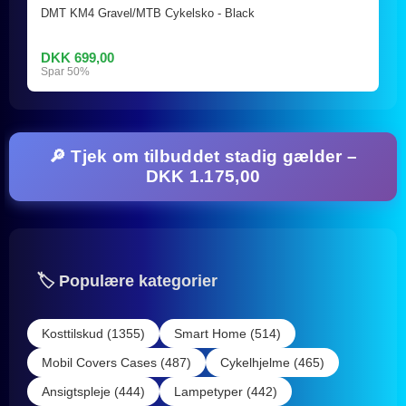
DMT KM4 Gravel/MTB Cykelsko - Black
DKK 699,00
Spar 50%
🔎 Tjek om tilbuddet stadig gælder –
DKK 1.175,00
🏷️ Populære kategorier
Kosttilskud (1355)
Smart Home (514)
Mobil Covers Cases (487)
Cykelhjelme (465)
Ansigtspleje (444)
Lampetyper (442)