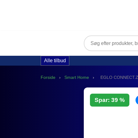
Alle tilbud
Forside
›
Smart Home
›
EGLO CONNECT.Z 
Spar: 39 %