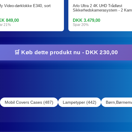
fy Video-dørklokke E340, sort
Arlo Ultra 2 4K UHD Trådløst
Sikkerhedskamerasystem - 2 Kam
K 849,00
DKK 3.479,00
ar 21%
Spar 20%
🛒 Køb dette produkt nu - DKK 230,00
Mobil Covers Cases (487)
Lampetyper (442)
Børn,Børnemø