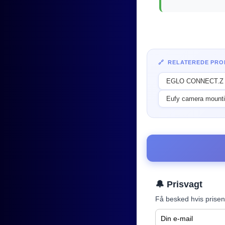
🔗 RELATEREDE PR
EGLO CONNECT.Z 
Eufy camera mounti
🔔 Prisvagt
Få besked hvis prisen