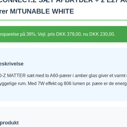
er M/TUNABLE WHITE
sparelse på 39%. Vejl. pris DKK 378,00, nu DKK 230,00.
eskrivelse
Z MATTER sæt med to A60-pærer i amber glas giver et varmt o
l hyggelige rum. Med 7W effekt og 806 lumen pr. pære er de energ
 produkt