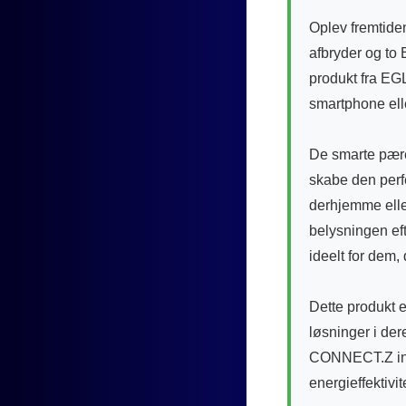
Oplev fremtide
afbryder og to
produkt fra EGL
smartphone eller
De smarte pærer
skabe den perfe
derhjemme eller
belysningen ef
ideelt for dem,
Dette produkt e
løsninger i der
CONNECT.Z ind 
energieffektivit