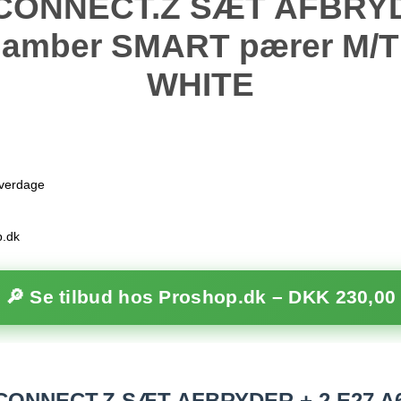
CONNECT.Z SÆT AFBRYD
 amber SMART pærer M
WHITE
hverdage
p.dk
🔎 Se tilbud hos Proshop.dk –
DKK 230,00
ONNECT.Z SÆT AFBRYDER + 2 E27 A6