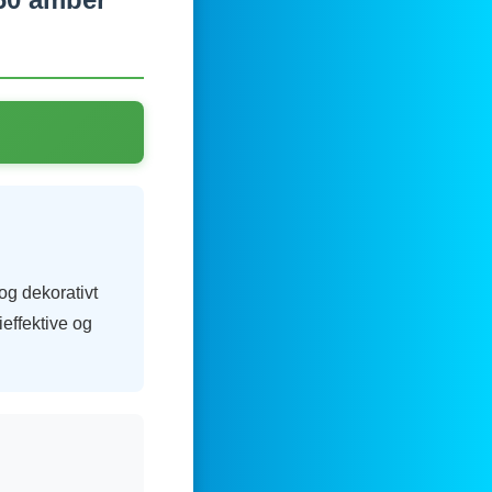
g dekorativt
ieffektive og