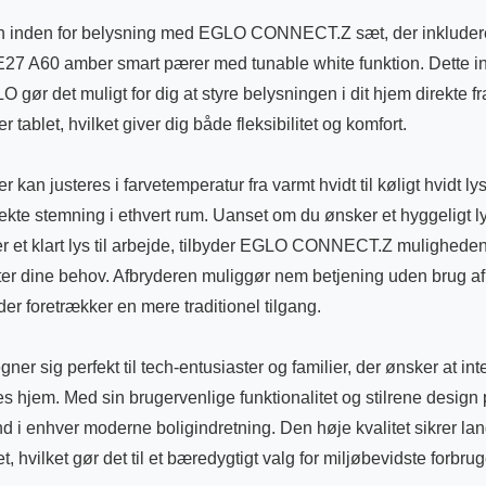
n inden for belysning med EGLO CONNECT.Z sæt, der inkludere
 E27 A60 amber smart pærer med tunable white funktion. Dette i
O gør det muligt for dig at styre belysningen i dit hjem direkte fr
 tablet, hvilket giver dig både fleksibilitet og komfort.
 kan justeres i farvetemperatur fra varmt hvidt til køligt hvidt ly
kte stemning i ethvert rum. Uanset om du ønsker et hyggeligt lys
 et klart lys til arbejde, tilbyder EGLO CONNECT.Z muligheden 
ter dine behov. Afbryderen muliggør nem betjening uden brug af 
 der foretrækker en mere traditionel tilgang.
gner sig perfekt til tech-entusiaster og familier, der ønsker at in
es hjem. Med sin brugervenlige funktionalitet og stilrene desi
i enhver moderne boligindretning. Den høje kvalitet sikrer lan
et, hvilket gør det til et bæredygtigt valg for miljøbevidste forbrug