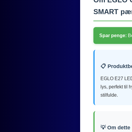
SMART pær
Spar penge:
Be
📋 Produktb
EGLO E27 LED-
lys, perfekt ti
stilfulde.
💡 Om dette