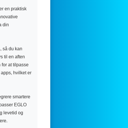
r en praktisk
nnovative
a din
s, så du kan
 til en aften
for at tilpasse
apps, hvilket er
tegrere smartere
gn passer EGLO
g levetid og
ere.