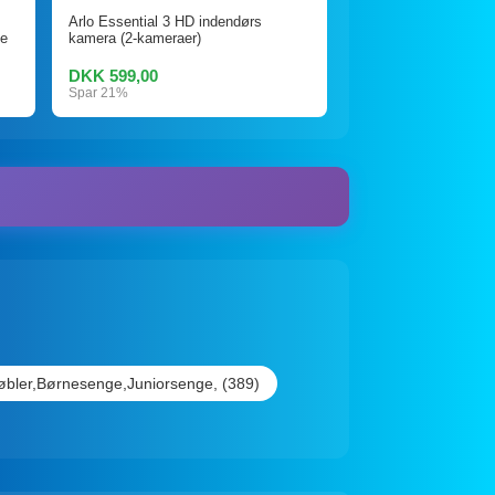
Arlo Essential 3 HD indendørs
e
kamera (2-kameraer)
DKK 599,00
Spar 21%
bler,Børnesenge,Juniorsenge, (389)