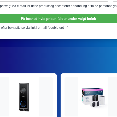
l prisvagt via e-mail for dette produkt og accepterer behandling af mine personoply
Få besked hvis prisen falder under valgt beløb
efter bekræftelse via link i e-mail (double opt-in).