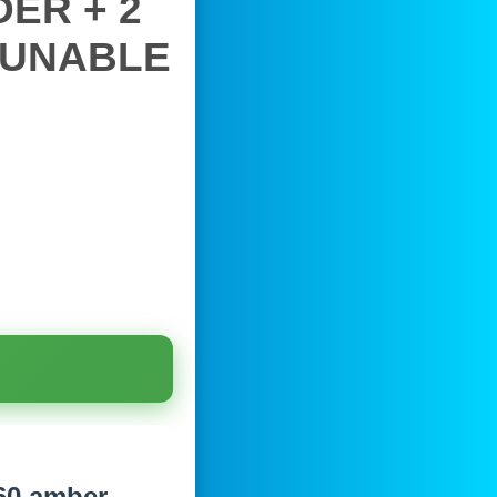
ER + 2
/TUNABLE
0 amber