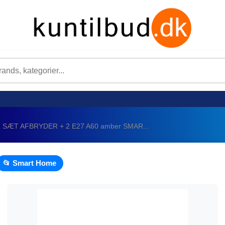
SÆT AFBRYDER + 2 E27 A60 amber SMAR...
📂 Smart Home