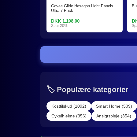
Govee Glide Hexagon Light Panels
Eu
Ultra 7-Pack
DKK 1.198,00
DK
Spar 20%
Sp
🏷️ Populære kategorier
Kosttilskud (1092)
Smart Home (509)
Cykelhjelme (356)
Ansigtspleje (354)