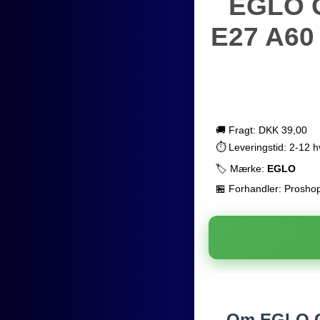
EGLO 
E27 A60
🚚 Fragt: DKK 39,00
⏱️ Leveringstid: 2-12 
🏷️ Mærke:
EGLO
🏪 Forhandler: Prosho
Om EGLO C