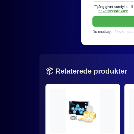
Jeg giver samtykke ti
privatlivspolitikken
.
Du modtager først e-mails 
📦 Relaterede produkter