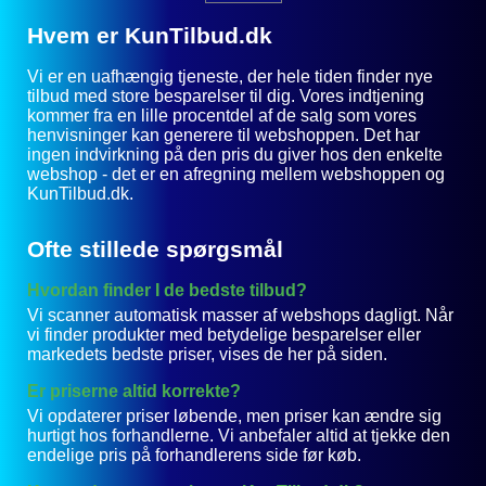
Hvem er KunTilbud.dk
Vi er en uafhængig tjeneste, der hele tiden finder nye
tilbud med store besparelser til dig. Vores indtjening
kommer fra en lille procentdel af de salg som vores
henvisninger kan generere til webshoppen. Det har
ingen indvirkning på den pris du giver hos den enkelte
webshop - det er en afregning mellem webshoppen og
KunTilbud.dk.
Ofte stillede spørgsmål
Hvordan finder I de bedste tilbud?
Vi scanner automatisk masser af webshops dagligt. Når
vi finder produkter med betydelige besparelser eller
markedets bedste priser, vises de her på siden.
Er priserne altid korrekte?
Vi opdaterer priser løbende, men priser kan ændre sig
hurtigt hos forhandlerne. Vi anbefaler altid at tjekke den
endelige pris på forhandlerens side før køb.