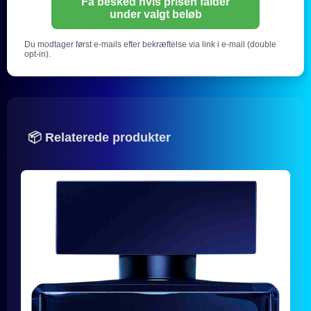
Få besked hvis prisen falder
under valgt beløb
Du modtager først e-mails efter bekræftelse via link i e-mail (double
opt-in).
📦 Relaterede produkter