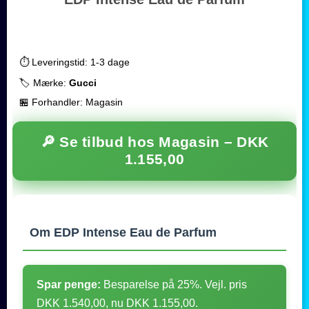
⏱️ Leveringstid: 1-3 dage
🏷️ Mærke:
Gucci
🏪 Forhandler: Magasin
🔎 Se tilbud hos Magasin –
DKK
1.155,00
Om EDP Intense Eau de Parfum
Spar penge:
Besparelse på 25%. Vejl. pris
DKK 1.540,00, nu DKK 1.155,00.