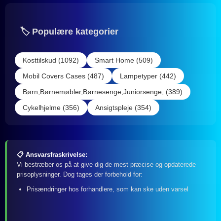
🏷️ Populære kategorier
Kosttilskud (1092)
Smart Home (509)
Mobil Covers Cases (487)
Lampetyper (442)
Børn,Børnemøbler,Børnesenge,Juniorsenge, (389)
Cykelhjelme (356)
Ansigtspleje (354)
📋 Ansvarsfraskrivelse:
Vi bestræber os på at give dig de mest præcise og opdaterede
prisoplysninger. Dog tages der forbehold for:
Prisændringer hos forhandlere, som kan ske uden varsel