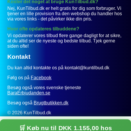
Koster det noget at bruge KunTilbud.dk?
Nej, KunTilbud.dk er helt gratis for dig som forbruger. Vi
tjener en lille provision fra den webshop du handler hos
via vores links - det påvirker ikke din pris.
Hvor ofte opdateres tilbuddene?
Vi opdaterer vores tilbud flere gange dagligt for at sikre,
at du altid ser de nyeste og bedste tilbud. Tjek gerne
siden ofte!
Kontakt
Du kan altid kontakte os på kontakt@kuntilbud.dk
Følg os på
Facebook
Besøg også vores svenske tjeneste
BaraErbjudanden.se
Besøg også
Brugtbutikken.dk
© 2026 KunTilbud.dk
Privatlivspolitik
🛒 Køb nu til DKK 1.155,00 hos