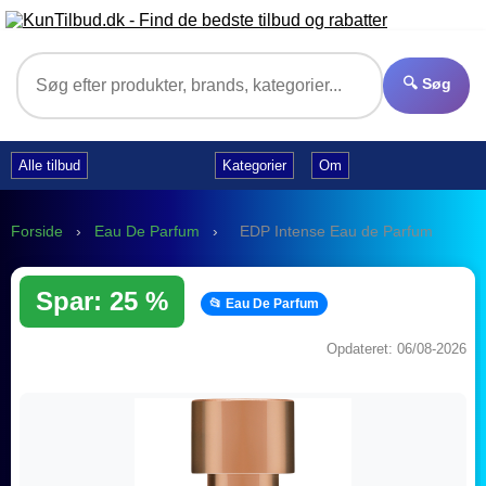
🔍 Søg
Alle tilbud
Kategorier
Om
Forside
›
Eau De Parfum
›
EDP Intense Eau de Parfum
Spar: 25 %
📂 Eau De Parfum
Opdateret: 06/08-2026