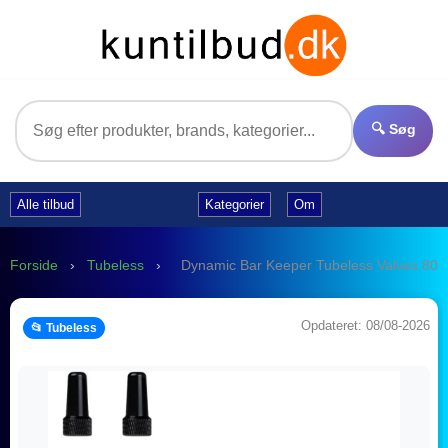
🔍 Søg
Alle tilbud
Kategorier
Om
Forside
›
Tubeless
›
Dynamic Bar Keeper Tubeless Valves 80mm
Opdateret: 08/08-2026
📂 Tubeless