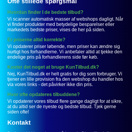
Ofte stillede spørgsmål
Hvordan finder I de bedste tilbud?
Vi scanner automatisk masser af webshops dagligt. Når
vi finder produkter med betydelige besparelser eller
markedets bedste priser, vises de her på siden.
Er priserne altid korrekte?
Vi opdaterer priser løbende, men priser kan ændre sig
hurtigt hos forhandlerne. Vi anbefaler altid at tjekke den
endelige pris på forhandlerens side før køb.
Koster det noget at bruge KunTilbud.dk?
Nej, KunTilbud.dk er helt gratis for dig som forbruger. Vi
tjener en lille provision fra den webshop du handler hos
via vores links - det påvirker ikke din pris.
Hvor ofte opdateres tilbuddene?
Vi opdaterer vores tilbud flere gange dagligt for at sikre,
at du altid ser de nyeste og bedste tilbud. Tjek gerne
siden ofte!
Kontakt