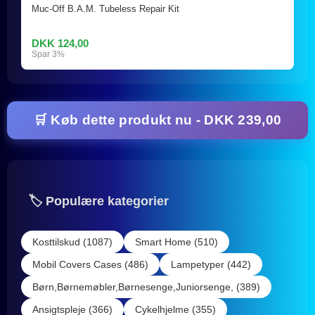
Muc-Off B.A.M. Tubeless Repair Kit
DKK 124,00
Spar 3%
🛒 Køb dette produkt nu - DKK 239,00
🏷️ Populære kategorier
Kosttilskud (1087)
Smart Home (510)
Mobil Covers Cases (486)
Lampetyper (442)
Børn,Børnemøbler,Børnesenge,Juniorsenge, (389)
Ansigtspleje (366)
Cykelhjelme (355)