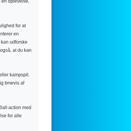
t en oplevelse,
lighed for at
nterer en
u kan udforske
 også, at du kan
eller kampspil.
ig timevis af
 Ball-action med
se for alle