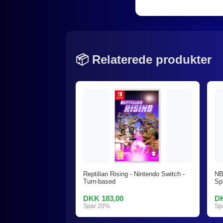
📦 Relaterede produkter
Reptilian Rising - Nintendo Switch -
NB
Turn-based
Sp
DKK 183,00
DK
Spar 20%
Sp