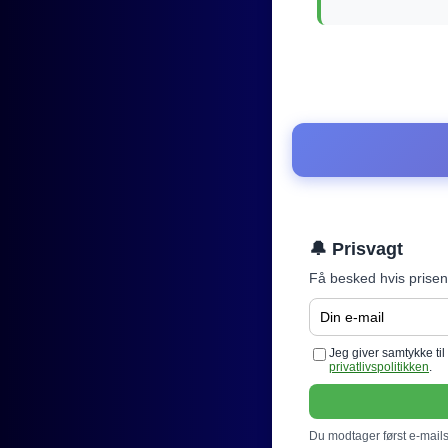
🔔 Prisvagt
Få besked hvis prisen
Jeg giver samtykke ti
privatlivspolitikken
.
Du modtager først e-mails 