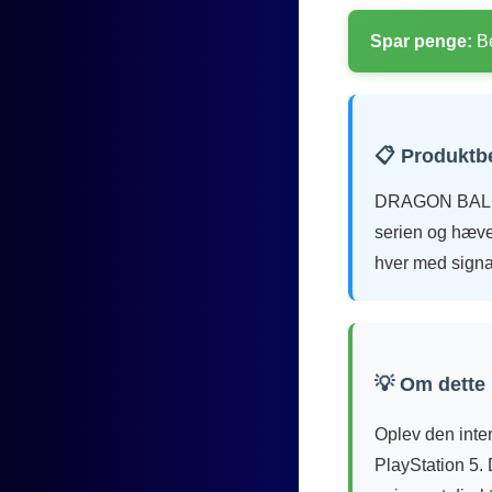
Spar penge:
Be
📋 Produktb
DRAGON BALL: 
serien og hæver 
hver med signat
💡 Om dette
Oplev den inte
PlayStation 5. 