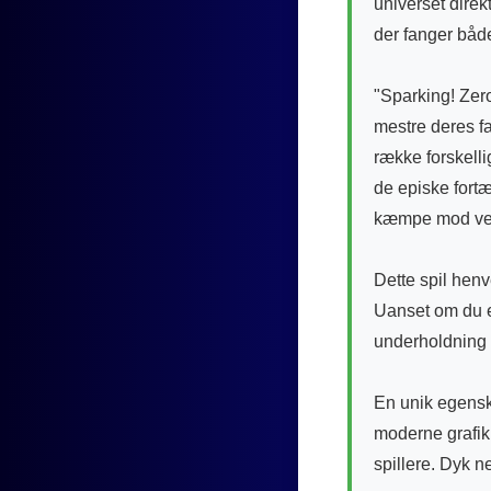
universet direk
der fanger både
"Sparking! Zer
mestre deres f
række forskell
de episke fortæ
kæmpe mod venn
Dette spil henv
Uanset om du er
underholdning 
En unik egenska
moderne grafik
spillere. Dyk n