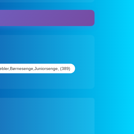
bler,Børnesenge,Juniorsenge, (389)