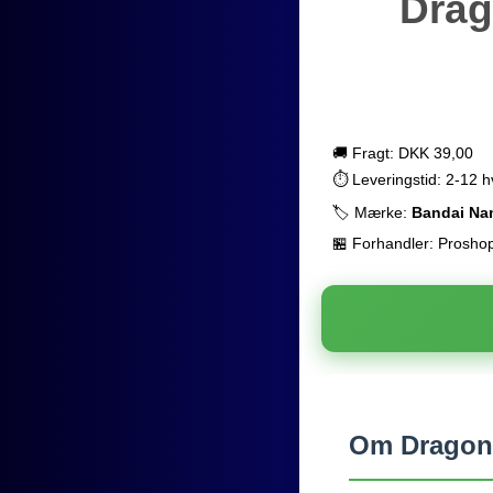
Drag
🚚 Fragt: DKK 39,00
⏱️ Leveringstid: 2-12 
🏷️ Mærke:
Bandai N
🏪 Forhandler: Prosho
Om Dragon 