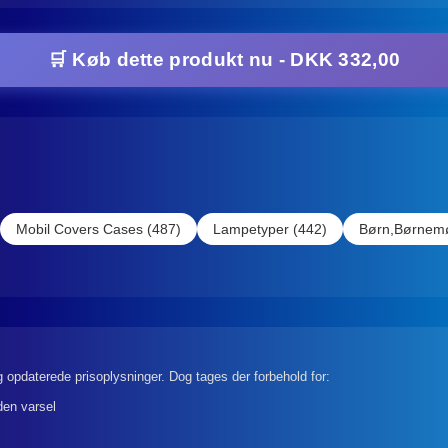
🛒 Køb dette produkt nu - DKK 332,00
Mobil Covers Cases (487)
Lampetyper (442)
Børn,Børnemø
 opdaterede prisoplysninger. Dog tages der forbehold for:
den varsel