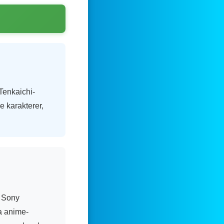
Tenkaichi-
re karakterer,
l Sony
ra anime-