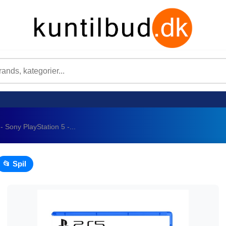
- Sony PlayStation 5 -...
📂 Spil