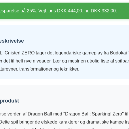
sparelse på 25%. Vejl. pris DKK 444,00, nu DKK 332,00.
eskrivelse
Gnister! ZERO tager det legendariske gameplay fra Budokai 
det til helt nye niveauer. Lær og mestr en utrolig liste af spilba
urevner, transformationer og teknikker.
 produkt
nse verden af Dragon Ball med "Dragon Ball: Sparking! Zero" ti
Dette spil bringer de elskede karakterer og dramatiske kampe f