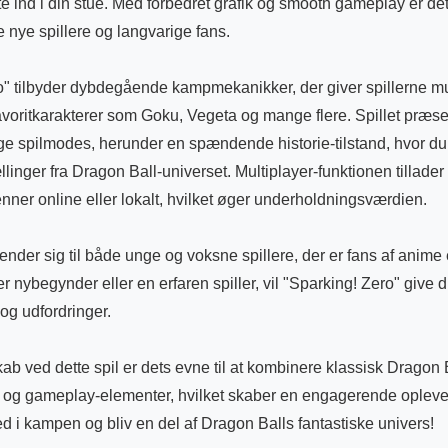
te ind i din stue. Med forbedret grafik og smooth gameplay er de
 nye spillere og langvarige fans.
o" tilbyder dybdegående kampmekanikker, der giver spillerne mu
avoritkarakterer som Goku, Vegeta og mange flere. Spillet præse
ige spilmodes, herunder en spændende historie-tilstand, hvor d
llinger fra Dragon Ball-universet. Multiplayer-funktionen tillader
er online eller lokalt, hvilket øger underholdningsværdien.
ender sig til både unge og voksne spillere, der er fans af anime 
 nybegynder eller en erfaren spiller, vil "Sparking! Zero" give d
og udfordringer.
b ved dette spil er dets evne til at kombinere klassisk Dragon
 og gameplay-elementer, hvilket skaber en engagerende oplevel
ed i kampen og bliv en del af Dragon Balls fantastiske univers!