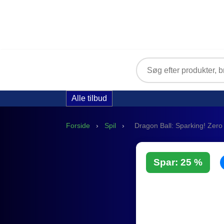
Alle tilbud
Forside
›
Spil
›
Dragon Ball: Sparking! Zero 
Spar: 25 %