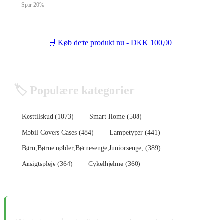
Spar 20%
🛒 Køb dette produkt nu - DKK 100,00
🏷️ Populære kategorier
Kosttilskud (1073)
Smart Home (508)
Mobil Covers Cases (484)
Lampetyper (441)
Børn,Børnemøbler,Børnesenge,Juniorsenge, (389)
Ansigtspleje (364)
Cykelhjelme (360)
📋 Ansvarsfraskrivelse: