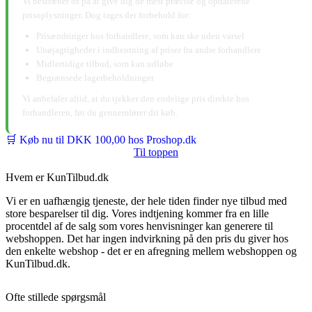
Vi bestræber os på at give dig de mest præcise og opdaterede
prisoplysninger. Dog tages der forbehold for:
Prisændringer hos forhandlere, som kan ske uden varsel
Unøjagtigheder i indhentning af priser fra andre forhandlere
Midlertidige tilbud, som kan udløbe
Begrænsede lagerbeholdninger
Vi anbefaler altid, at du tjekker den endelige pris direkte hos
forhandleren, før du gennemfører dit køb.
🛒 Køb nu til DKK 100,00 hos Proshop.dk
Til toppen
Hvem er KunTilbud.dk
Vi er en uafhængig tjeneste, der hele tiden finder nye tilbud med
store besparelser til dig. Vores indtjening kommer fra en lille
procentdel af de salg som vores henvisninger kan generere til
webshoppen. Det har ingen indvirkning på den pris du giver hos
den enkelte webshop - det er en afregning mellem webshoppen og
KunTilbud.dk.
Ofte stillede spørgsmål