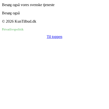
Besøg også vores svenske tjeneste
BaraErbjudanden.se
Besøg også
Brugtbutikken.dk
© 2026 KunTilbud.dk
Privatlivspolitik
Til toppen