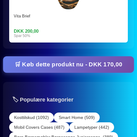
Vita Brief
DKK 200,00
Spar 50%
🛒 Køb dette produkt nu - DKK 170,00
🏷️ Populære kategorier
Kosttilskud (1092)
Smart Home (509)
Mobil Covers Cases (487)
Lampetyper (442)