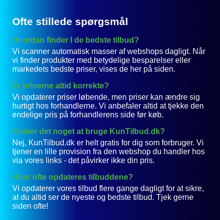
Ofte stillede spørgsmål
Hvordan finder I de bedste tilbud?
Vi scanner automatisk masser af webshops dagligt. Når
vi finder produkter med betydelige besparelser eller
markedets bedste priser, vises de her på siden.
Er priserne altid korrekte?
Vi opdaterer priser løbende, men priser kan ændre sig
hurtigt hos forhandlerne. Vi anbefaler altid at tjekke den
endelige pris på forhandlerens side før køb.
Koster det noget at bruge KunTilbud.dk?
Nej, KunTilbud.dk er helt gratis for dig som forbruger. Vi
tjener en lille provision fra den webshop du handler hos
via vores links - det påvirker ikke din pris.
Hvor ofte opdateres tilbuddene?
Vi opdaterer vores tilbud flere gange dagligt for at sikre,
at du altid ser de nyeste og bedste tilbud. Tjek gerne
siden ofte!