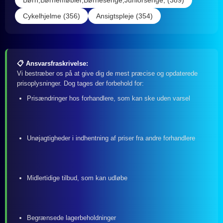
Børn,Børnemøbler,Børnesenge,Juniorsenge, (389)
Cykelhjelme (356)
Ansigtspleje (354)
📋 Ansvarsfraskrivelse:
Vi bestræber os på at give dig de mest præcise og opdaterede
prisoplysninger. Dog tages der forbehold for:
Prisændringer hos forhandlere, som kan ske uden varsel
Unøjagtigheder i indhentning af priser fra andre forhandlere
Midlertidige tilbud, som kan udløbe
Begrænsede lagerbeholdninger