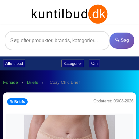
🔍 Søg
Alle tilbud
Kategorier
Om
Forside
›
Briefs
›
Cozy Chic Brief
Opdateret: 06/08-2026
📂 Briefs