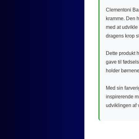
Clementoni Bab
kramme. Den ha
med at udvikle 
dragens krop st
Dette produkt h
gave til fødsel
holder børnene
Med sin farver
inspirerende mi
udviklingen af