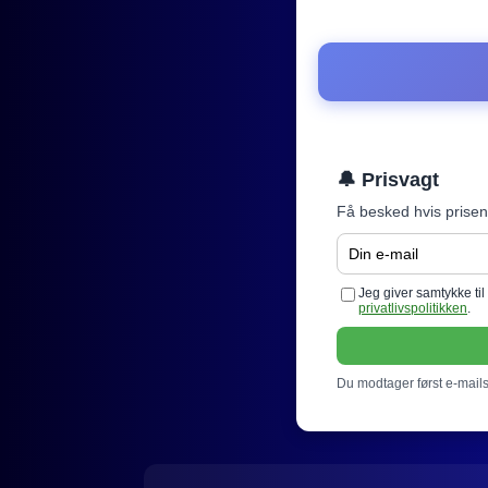
🔔 Prisvagt
Få besked hvis prisen
Jeg giver samtykke ti
privatlivspolitikken
.
Du modtager først e-mails 