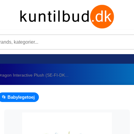
agon Interactive Plush (SE-FI-DK...
📂 Babylegetoej