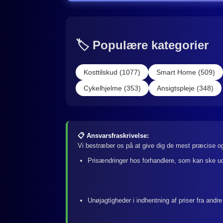
🏷️ Populære kategorier
Kosttilskud (1077)
Smart Home (509)
Cykelhjelme (353)
Ansigtspleje (348)
📋 Ansvarsfraskrivelse:
Vi bestræber os på at give dig de mest præcise og
Prisændringer hos forhandlere, som kan ske u
Unøjagtigheder i indhentning af priser fra andre