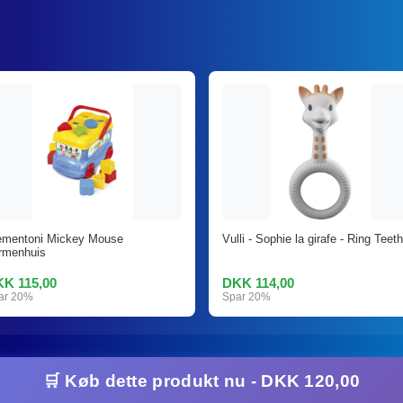
ementoni Mickey Mouse
Vulli - Sophie la girafe - Ring Teeth
rmenhuis
K 115,00
DKK 114,00
ar 20%
Spar 20%
🛒 Køb dette produkt nu - DKK 120,00