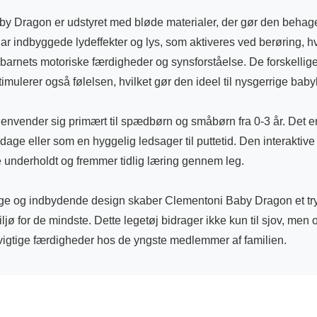
y Dragon er udstyret med bløde materialer, der gør den behagel
r indbyggede lydeffekter og lys, som aktiveres ved berøring, hv
barnets motoriske færdigheder og synsforståelse. De forskellige
imulerer også følelsen, hvilket gør den ideel til nysgerrige bab
envender sig primært til spædbørn og småbørn fra 0-3 år. Det er
sdage eller som en hyggelig ledsager til puttetid. Den interaktive 
 underholdt og fremmer tidlig læring gennem leg.
ige og indbydende design skaber Clementoni Baby Dragon et tr
ljø for de mindste. Dette legetøj bidrager ikke kun til sjov, men o
 vigtige færdigheder hos de yngste medlemmer af familien.