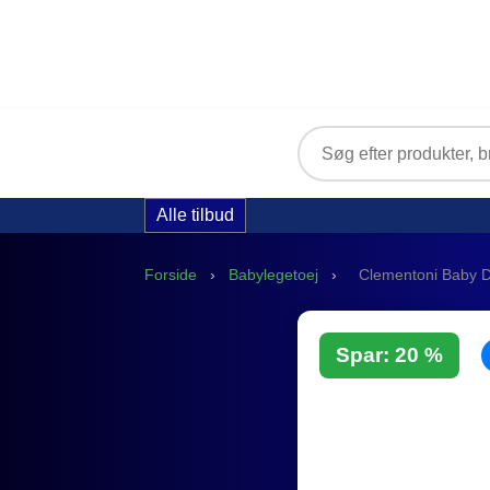
Alle tilbud
Forside
›
Babylegetoej
›
Clementoni Baby Dr
Spar: 20 %