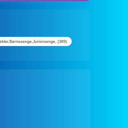
bler,Børnesenge,Juniorsenge, (389)