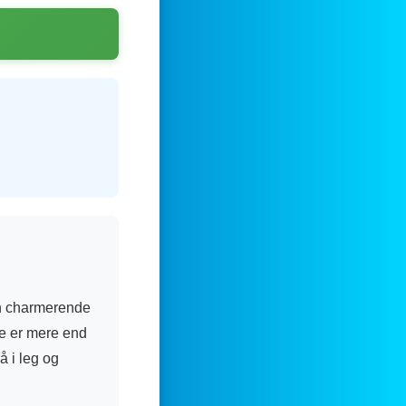
n charmerende
ge er mere end
å i leg og