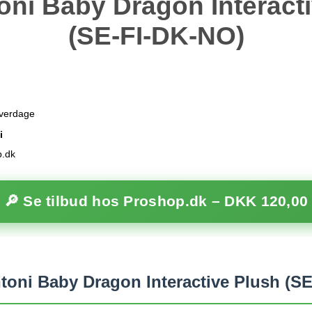
ni Baby Dragon Interact
(SE-FI-DK-NO)
hverdage
i
p.dk
🔎 Se tilbud hos Proshop.dk –
DKK 120,00
oni Baby Dragon Interactive Plush (S