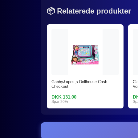
📦 Relaterede produkter
Gabby&apos;s Dollhouse Cash
Cl
Checkout
Vo
DKK 131,00
DK
Spar 20%
Sp