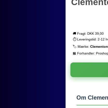
Clemento
🚚 Fragt: DKK 39,00
⏱️ Leveringstid: 2-12 
🏷️ Mærke:
Clementon
🏪 Forhandler: Prosho
Om Clement