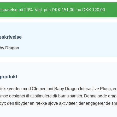
sparelse på 20%. Vejl. pris DKK 151,00, nu DKK 120,00.
eskrivelse
by Dragon
 produkt
iske verden med Clementoni Baby Dragon Interactive Plush, e
amse designet til at stimulere dit barns sanser. Denne søde dra
yr; den tilbyder en række sjove aktiviteter, der engagerer de sm