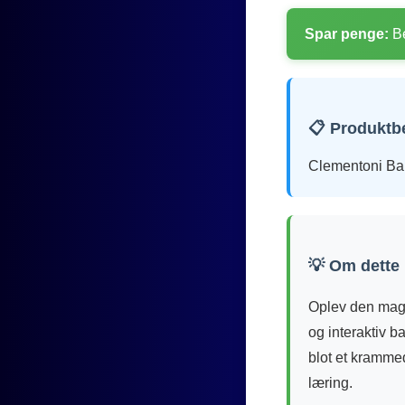
Spar penge:
Be
📋 Produktb
Clementoni Ba
💡 Om dette
Oplev den mag
og interaktiv b
blot et krammed
læring.