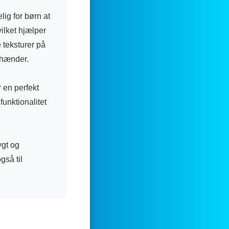
ig for børn at
ilket hjælper
 teksturer på
yhænder.
 en perfekt
funktionalitet
ygt og
gså til