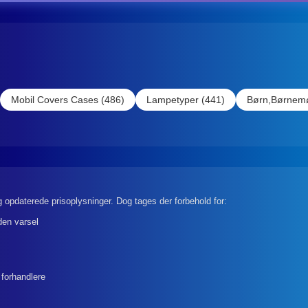
Mobil Covers Cases (486)
Lampetyper (441)
Børn,Børnemø
 opdaterede prisoplysninger. Dog tages der forbehold for:
den varsel
 forhandlere