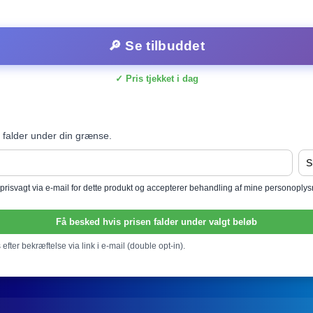
🔎 Se tilbuddet
✓ Pris tjekket i dag
 falder under din grænse.
l prisvagt via e-mail for dette produkt og accepterer behandling af mine personoply
Få besked hvis prisen falder under valgt beløb
efter bekræftelse via link i e-mail (double opt-in).