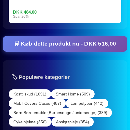
DKK 484,00
Spar 20%
🛒 Køb dette produkt nu - DKK 516,00
🏷️ Populære kategorier
Kosttilskud (1091)
Smart Home (509)
Mobil Covers Cases (487)
Lampetyper (442)
Børn,Børnemøbler,Børnesenge,Juniorsenge, (389)
Cykelhjelme (356)
Ansigtspleje (354)