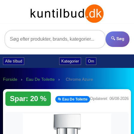
🔍 Søg
Alle tilbud
Kategorier
Om
Forside
›
Eau De Toilette
›
Chrome Azure
Spar: 20 %
Opdateret: 06/08-2026
📂 Eau De Toilette