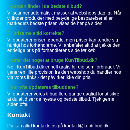
Hvordan finder I de bedste tilbud?
Vi scanner automatisk masser af webshops dagligt. Når
vi finder produkter med betydelige besparelser eller
markedets bedste priser, vises de her på siden.
Er priserne altid korrekte?
Vi opdaterer priser løbende, men priser kan ændre sig
hurtigt hos forhandlerne. Vi anbefaler altid at tjekke den
endelige pris på forhandlerens side før køb.
Koster det noget at bruge KunTilbud.dk?
Nej, KunTilbud.dk er helt gratis for dig som forbruger. Vi
tjener en lille provision fra den webshop du handler hos
via vores links - det påvirker ikke din pris.
Hvor ofte opdateres tilbuddene?
Vi opdaterer vores tilbud flere gange dagligt for at sikre,
at du altid ser de nyeste og bedste tilbud. Tjek gerne
siden ofte!
Kontakt
Du kan altid kontakte os på kontakt@kuntilbud.dk