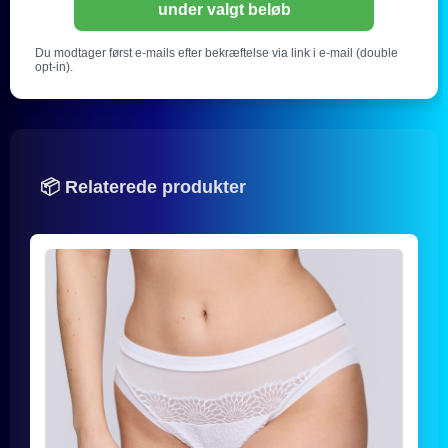
under valgt beløb
Du modtager først e-mails efter bekræftelse via link i e-mail (double
opt-in).
📦 Relaterede produkter