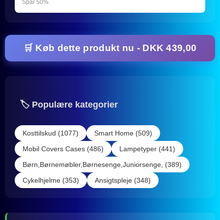
Spar 50%
🛒 Køb dette produkt nu - DKK 439,00
🏷️ Populære kategorier
Kosttilskud (1077)
Smart Home (509)
Mobil Covers Cases (486)
Lampetyper (441)
Børn,Børnemøbler,Børnesenge,Juniorsenge, (389)
Cykelhjelme (353)
Ansigtspleje (348)