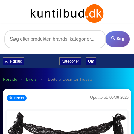
🔍 Søg
Alle tilbud
Kategorier
Om
Forside
›
Briefs
›
Boîte à Désir tai Trusse
Opdateret: 06/08-2026
📂 Briefs