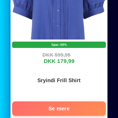
Spar: 69%
DKK 599,95
DKK 179,99
Sryindi Frill Shirt
Se mere