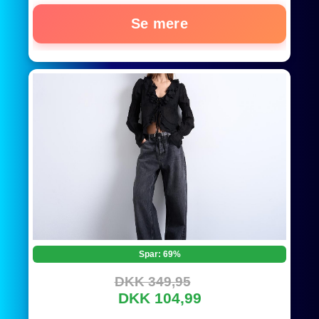
Se mere
Spar: 69%
DKK 349,95
DKK 104,99