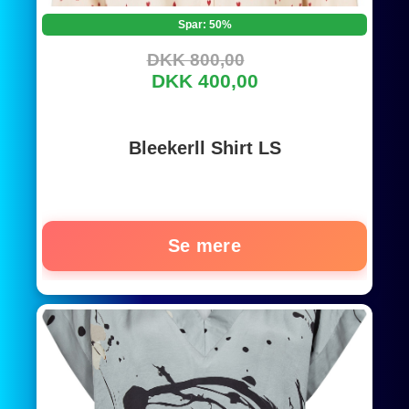
Spar: 50%
DKK 800,00
DKK 400,00
Bleekerll Shirt LS
Se mere