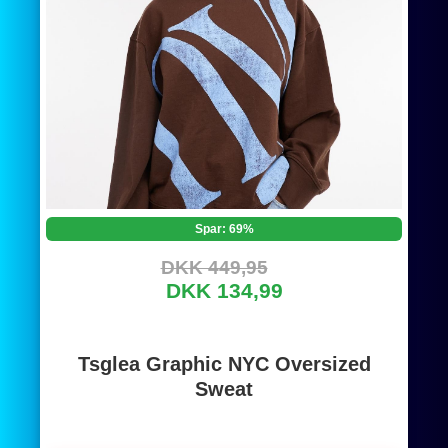
Spar: 69%
DKK 449,95
DKK 134,99
Tsglea Graphic NYC Oversized
Sweat