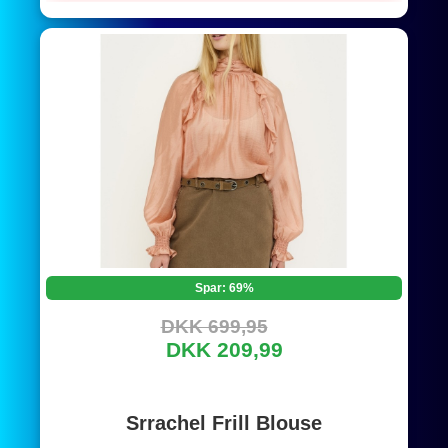
Spar: 69%
DKK 699,95
DKK 209,99
Srrachel Frill Blouse