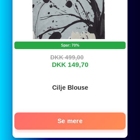
Spar: 70%
DKK 499,00
DKK 149,70
Cilje Blouse
Se mere