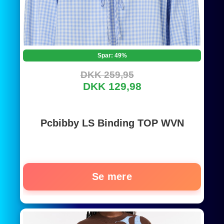
Spar: 49%
DKK 259,95
DKK 129,98
Pcbibby LS Binding TOP WVN
Se mere