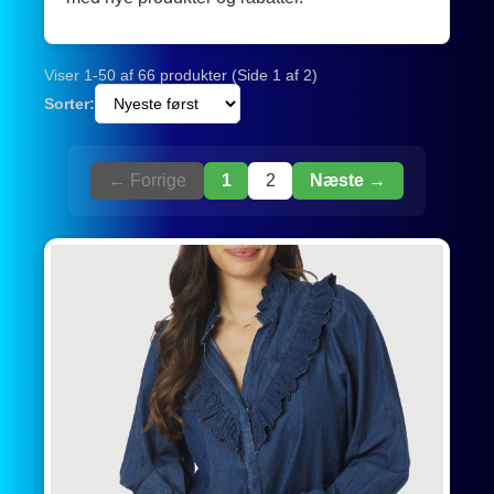
Viser 1-50 af 66 produkter (Side 1 af 2)
Sorter:
← Forrige
1
2
Næste →