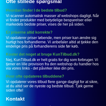
Ofte stillede spørgsmål
Hvordan finder I de bedste tilbud?
Vi scanner automatisk masser af webshops dagligt. Når
vi finder produkter med betydelige besparelser eller
markedets bedste priser, vises de her på siden.
Er priserne altid korrekte?
Vi opdaterer priser løbende, men priser kan ændre sig
hurtigt hos forhandlerne. Vi anbefaler altid at tjekke den
endelige pris på forhandlerens side før køb.
Koster det noget at bruge KunTilbud.dk?
Nej, KunTilbud.dk er helt gratis for dig som forbruger. Vi
tjener en lille provision fra den webshop du handler hos
via vores links - det påvirker ikke din pris.
Hvor ofte opdateres tilbuddene?
Vi opdaterer vores tilbud flere gange dagligt for at sikre,
at du altid ser de nyeste og bedste tilbud. Tjek gerne
siden ofte!
Kontakt