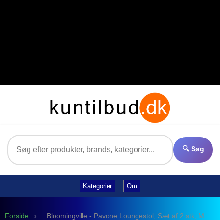
Se også:
SLHTOM LS KNIT STRUCTURE CREW NECK
,
SLHCTMBEN STRIPE LS SHIRT
,
SUTTON HALF BUTTON
.
">
Se også:
SLHTOM LS KNIT STRUCTURE CREW NECK
,
SLHCTMBEN STRIPE LS SHIRT
,
SUTTON HALF BUTTON
.
">
Se også:
SLHTOM LS KNIT STRUCTURE CREW NECK
,
SLHCTMBEN STRIPE LS SHIRT
,
SUTTON HALF BUTTON
.
">
🔍 Søg
Kategorier
Om
Forside
›
Bloomingville - Pavone Loungestol, Sæt af 2 stk, M...