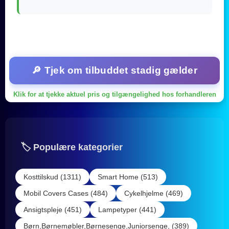
🔎 Tjek om tilbuddet stadig gælder
Klik for at tjekke aktuel pris og tilgængelighed hos forhandleren
🏷️ Populære kategorier
Kosttilskud (1311)
Smart Home (513)
Mobil Covers Cases (484)
Cykelhjelme (469)
Ansigtspleje (451)
Lampetyper (441)
Børn,Børnemøbler,Børnesenge,Juniorsenge, (389)