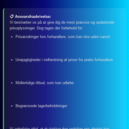
📋 Ansvarsfraskrivelse:
Vi bestræber os på at give dig de mest præcise og opdaterede
prisoplysninger. Dog tages der forbehold for:
Prisændringer hos forhandlere, som kan ske uden varsel
Unøjagtigheder i indhentning af priser fra andre forhandlere
Midlertidige tilbud, som kan udløbe
Begrænsede lagerbeholdninger
Vi anbefaler altid, at du tjekker den endelige pris direkte hos