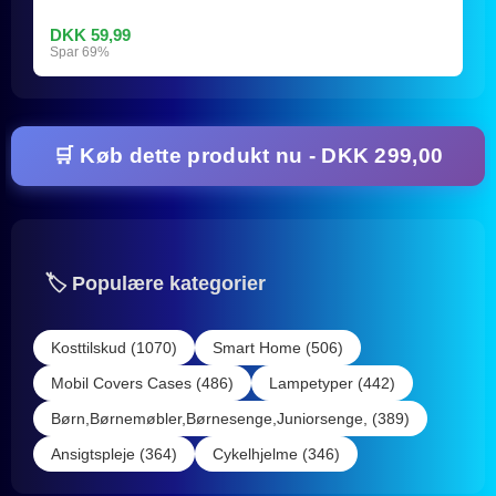
DKK 59,99
Spar 69%
🛒 Køb dette produkt nu - DKK 299,00
🏷️ Populære kategorier
Kosttilskud (1070)
Smart Home (506)
Mobil Covers Cases (486)
Lampetyper (442)
Børn,Børnemøbler,Børnesenge,Juniorsenge, (389)
Ansigtspleje (364)
Cykelhjelme (346)