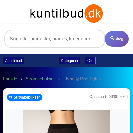
🔍 Søg
Alle tilbud
Kategorier
Om
Forside
›
Strømpebukser
›
Beauty Plus Tights
Opdateret: 08/08-2026
📂 Strømpebukser