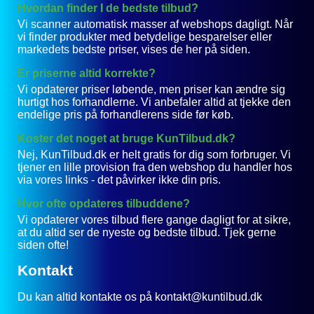
Hvordan finder I de bedste tilbud?
Vi scanner automatisk masser af webshops dagligt. Når
vi finder produkter med betydelige besparelser eller
markedets bedste priser, vises de her på siden.
Er priserne altid korrekte?
Vi opdaterer priser løbende, men priser kan ændre sig
hurtigt hos forhandlerne. Vi anbefaler altid at tjekke den
endelige pris på forhandlerens side før køb.
Koster det noget at bruge KunTilbud.dk?
Nej, KunTilbud.dk er helt gratis for dig som forbruger. Vi
tjener en lille provision fra den webshop du handler hos
via vores links - det påvirker ikke din pris.
Hvor ofte opdateres tilbuddene?
Vi opdaterer vores tilbud flere gange dagligt for at sikre,
at du altid ser de nyeste og bedste tilbud. Tjek gerne
siden ofte!
Kontakt
Du kan altid kontakte os på kontakt@kuntilbud.dk