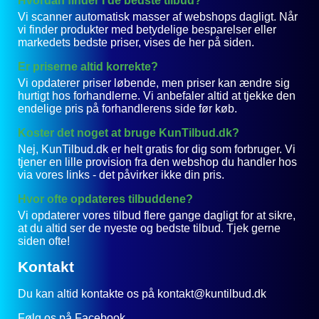
Hvordan finder I de bedste tilbud?
Vi scanner automatisk masser af webshops dagligt. Når
vi finder produkter med betydelige besparelser eller
markedets bedste priser, vises de her på siden.
Er priserne altid korrekte?
Vi opdaterer priser løbende, men priser kan ændre sig
hurtigt hos forhandlerne. Vi anbefaler altid at tjekke den
endelige pris på forhandlerens side før køb.
Koster det noget at bruge KunTilbud.dk?
Nej, KunTilbud.dk er helt gratis for dig som forbruger. Vi
tjener en lille provision fra den webshop du handler hos
via vores links - det påvirker ikke din pris.
Hvor ofte opdateres tilbuddene?
Vi opdaterer vores tilbud flere gange dagligt for at sikre,
at du altid ser de nyeste og bedste tilbud. Tjek gerne
siden ofte!
Kontakt
Du kan altid kontakte os på kontakt@kuntilbud.dk
Følg os på
Facebook