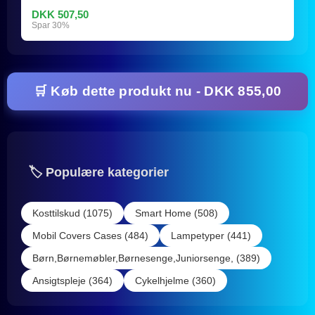
DKK 507,50
Spar 30%
🛒 Køb dette produkt nu - DKK 855,00
🏷️ Populære kategorier
Kosttilskud (1075)
Smart Home (508)
Mobil Covers Cases (484)
Lampetyper (441)
Børn,Børnemøbler,Børnesenge,Juniorsenge, (389)
Ansigtspleje (364)
Cykelhjelme (360)