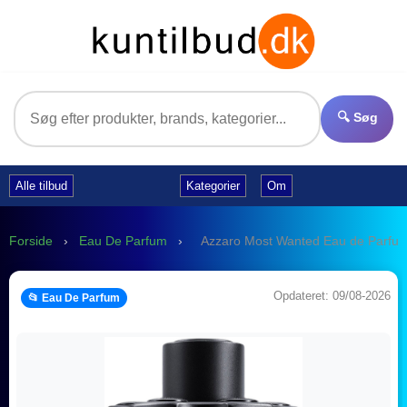
🔍 Søg
Alle tilbud
Kategorier
Om
Forside
›
Eau De Parfum
›
Azzaro Most Wanted Eau de Parfu
Opdateret: 09/08-2026
📂 Eau De Parfum