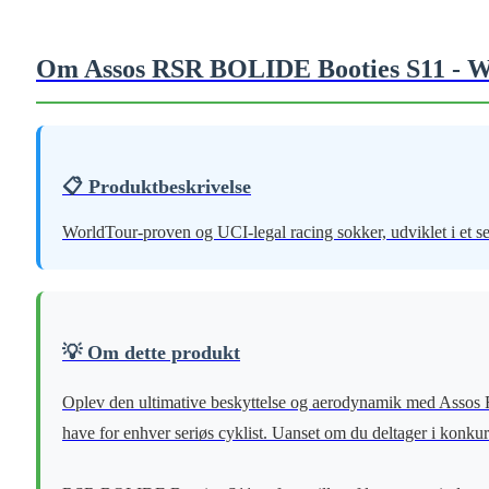
Om Assos RSR BOLIDE Booties S11 - Wh
📋 Produktbeskrivelse
WorldTour-proven og UCI-legal racing sokker, udviklet i et se
💡 Om dette produkt
Oplev den ultimative beskyttelse og aerodynamik med Assos RS
have for enhver seriøs cyklist. Uanset om du deltager i konkurr