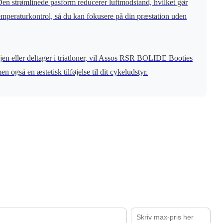
. Den strømlinede pasform reducerer luftmodstand, hvilket gør
temperaturkontrol, så du kan fokusere på din præstation uden
jen eller deltager i triatloner, vil Assos RSR BOLIDE Booties
 også en æstetisk tilføjelse til dit cykeludstyr.