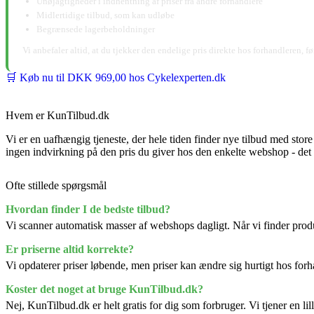
Unøjagtigheder i indhentning af priser fra andre forhandlere
Midlertidige tilbud, som kan udløbe
Begrænsede lagerbeholdninger
Vi anbefaler altid, at du tjekker den endelige pris direkte hos forhandleren, f
🛒 Køb nu til DKK 969,00 hos Cykelexperten.dk
Hvem er KunTilbud.dk
Vi er en uafhængig tjeneste, der hele tiden finder nye tilbud med stor
ingen indvirkning på den pris du giver hos den enkelte webshop - d
Ofte stillede spørgsmål
Hvordan finder I de bedste tilbud?
Vi scanner automatisk masser af webshops dagligt. Når vi finder produk
Er priserne altid korrekte?
Vi opdaterer priser løbende, men priser kan ændre sig hurtigt hos forha
Koster det noget at bruge KunTilbud.dk?
Nej, KunTilbud.dk er helt gratis for dig som forbruger. Vi tjener en li