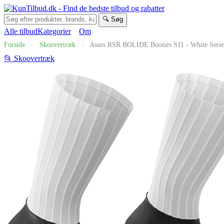
🔍 Søg
Alle tilbud
Kategorier
Om
Forside
›
Skoovertræk
›
Assos RSR BOLIDE Booties S11 - White Serie
📂 Skoovertræk