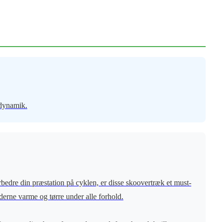
odynamik.
edre din præstation på cyklen, er disse skoovertræk et must-
dderne varme og tørre under alle forhold.