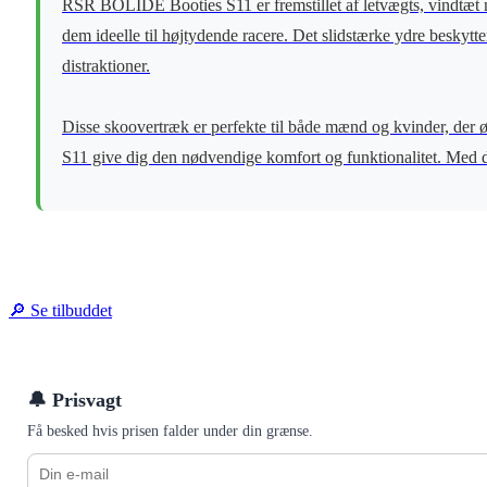
RSR BOLIDE Booties S11 er fremstillet af letvægts, vindtæt mat
dem ideelle til højtydende racere. Det slidstærke ydre beskyt
distraktioner.
Disse skoovertræk er perfekte til både mænd og kvinder, der 
S11 give dig den nødvendige komfort og funktionalitet. Med dere
🔎 Se tilbuddet
🔔 Prisvagt
Få besked hvis prisen falder under din grænse.