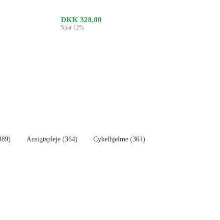
DKK 328,00
Spar 12%
389)
Ansigtspleje (364)
Cykelhjelme (361)