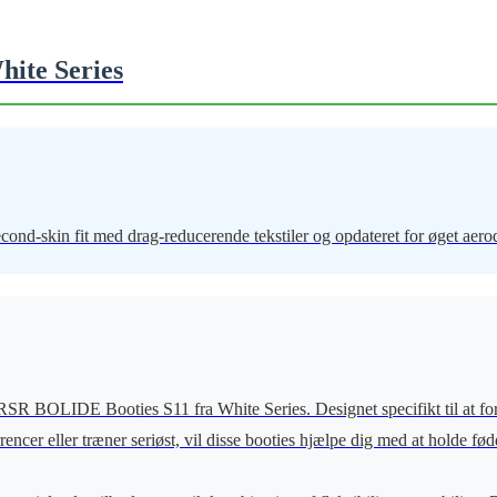
ite Series
cond-skin fit med drag-reducerende tekstiler og opdateret for øget aer
R BOLIDE Booties S11 fra White Series. Designet specifikt til at forb
encer eller træner seriøst, vil disse booties hjælpe dig med at holde fø