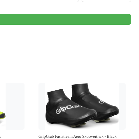
p
GripGrab Faststream Aero Skoovertræk - Black