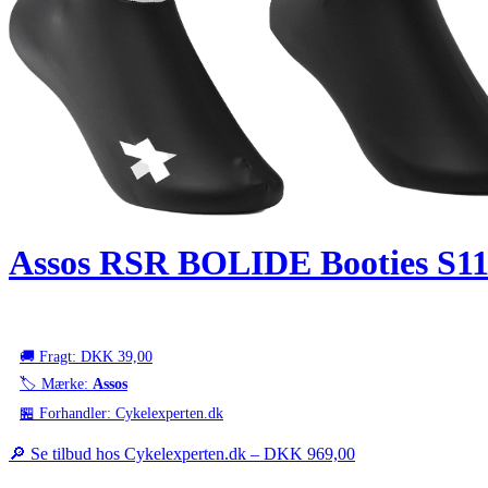
Assos RSR BOLIDE Booties S11 
🚚 Fragt: DKK 39,00
🏷️ Mærke:
Assos
🏪 Forhandler: Cykelexperten.dk
🔎 Se tilbud hos Cykelexperten.dk –
DKK 969,00