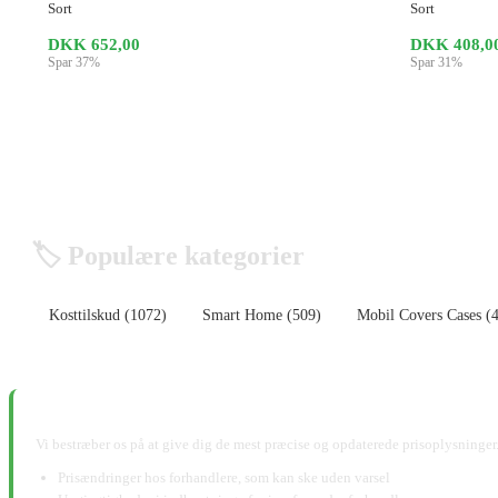
Sort
Sort
DKK 652,00
DKK 408,0
Spar 37%
Spar 31%
🏷️ Populære kategorier
Kosttilskud (1072)
Smart Home (509)
Mobil Covers Cases (
📋 Ansvarsfraskrivelse:
Vi bestræber os på at give dig de mest præcise og opdaterede prisoplysninger.
Prisændringer hos forhandlere, som kan ske uden varsel