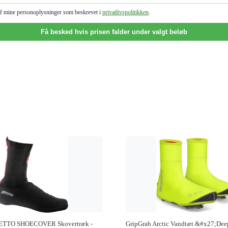
g af mine personoplysninger som beskrevet i
privatlivspolitikken
.
Få besked hvis prisen falder under valgt beløb
FETTO SHOECOVER Skovertræk -
GripGrab Arctic Vandtæt &#x27;Dee