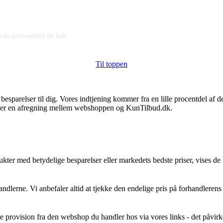
ør du gennemfører dit køb.
Til toppen
e besparelser til dig. Vores indtjening kommer fra en lille procentdel a
et er en afregning mellem webshoppen og KunTilbud.dk.
ter med betydelige besparelser eller markedets bedste priser, vises de 
ndlerne. Vi anbefaler altid at tjekke den endelige pris på forhandlerens 
lle provision fra den webshop du handler hos via vores links - det påvirke