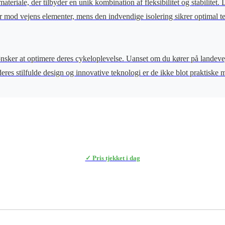
eriale, der tilbyder en unik kombination af fleksibilitet og stabilitet
ter mod vejens elementer, mens den indvendige isolering sikrer optimal 
ønsker at optimere deres cykeloplevelse. Uanset om du kører på landeve
s stilfulde design og innovative teknologi er de ikke blot praktiske men
✓ Pris tjekket i dag