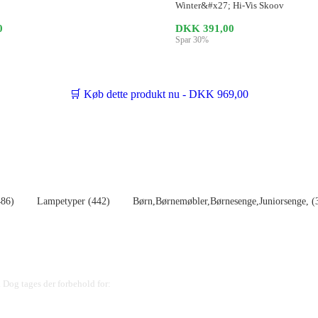
Winter&#x27; Hi-Vis Skoov
0
DKK 391,00
Spar 30%
🛒 Køb dette produkt nu - DKK 969,00
486)
Lampetyper (442)
Børn,Børnemøbler,Børnesenge,Juniorsenge, (
 Dog tages der forbehold for: