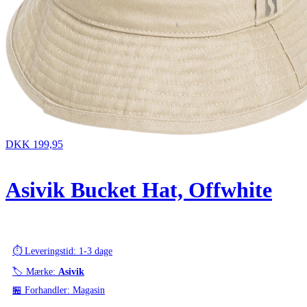
DKK 199,95
Asivik Bucket Hat, Offwhite
⏱️ Leveringstid: 1-3 dage
🏷️ Mærke:
Asivik
🏪 Forhandler: Magasin