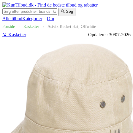
🔍 Søg
Alle tilbud
Kategorier
Om
Forside
›
Kasketter
›
Asivik Bucket Hat, Offwhite
📂 Kasketter
Opdateret: 30/07-2026