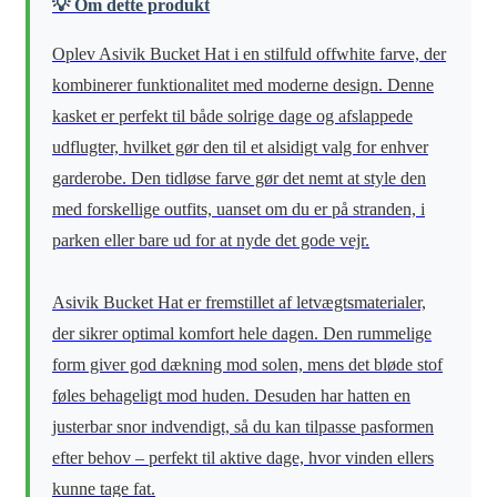
💡 Om dette produkt
Oplev Asivik Bucket Hat i en stilfuld offwhite farve, der
kombinerer funktionalitet med moderne design. Denne
kasket er perfekt til både solrige dage og afslappede
udflugter, hvilket gør den til et alsidigt valg for enhver
garderobe. Den tidløse farve gør det nemt at style den
med forskellige outfits, uanset om du er på stranden, i
parken eller bare ud for at nyde det gode vejr.
Asivik Bucket Hat er fremstillet af letvægtsmaterialer,
der sikrer optimal komfort hele dagen. Den rummelige
form giver god dækning mod solen, mens det bløde stof
føles behageligt mod huden. Desuden har hatten en
justerbar snor indvendigt, så du kan tilpasse pasformen
efter behov – perfekt til aktive dage, hvor vinden ellers
kunne tage fat.