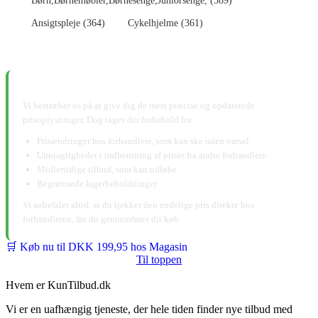
Børn,Børnemøbler,Børnesenge,Juniorsenge, (389)
Ansigtspleje (364)
Cykelhjelme (361)
📋 Ansvarsfraskrivelse:
Vi bestræber os på at give dig de mest præcise og opdaterede
prisoplysninger. Dog tages der forbehold for:
Prisændringer hos forhandlere, som kan ske uden varsel
Unøjagtigheder i indhentning af priser fra andre forhandlere
Midlertidige tilbud, som kan udløbe
Begrænsede lagerbeholdninger
Vi anbefaler altid, at du tjekker den endelige pris direkte hos
forhandleren, før du gennemfører dit køb.
🛒 Køb nu til DKK 199,95 hos Magasin
Til toppen
Hvem er KunTilbud.dk
Vi er en uafhængig tjeneste, der hele tiden finder nye tilbud med