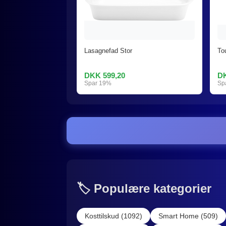
Lasagnefad Stor
To
DKK 599,20
DK
Spar 19%
Sp
🏷️ Populære kategorier
Kosttilskud (1092)
Smart Home (509)