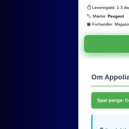
⏱️ Leveringstid: 1-3 d
🏷️ Mærke:
Peugeot
🏪 Forhandler: Magasi
Om Appolia
Spar penge:
Be