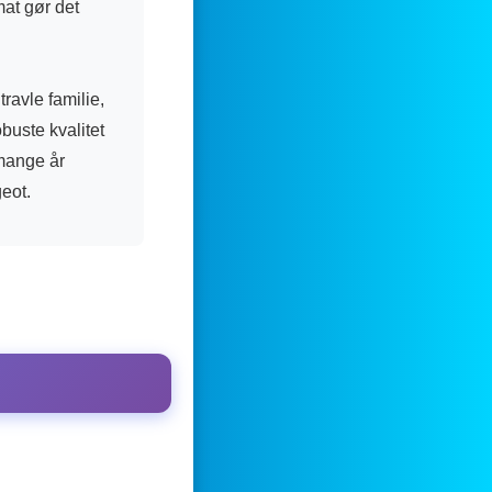
mat gør det
ravle familie,
buste kvalitet
 mange år
geot.