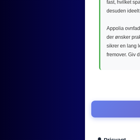
fast, hvilket s
desuden ideelt 
Appolia ovnfad
der ønsker pra
sikrer en lang 
fremover. Giv d
🔔 Prisvagt