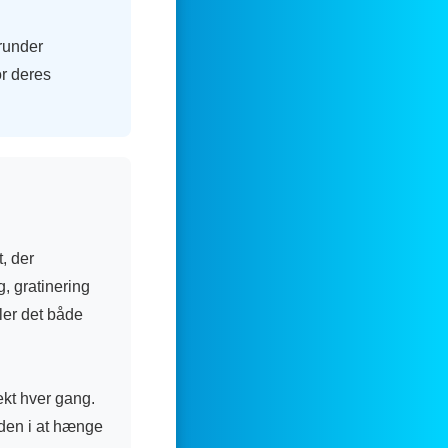
erunder
r deres
, der
g, gratinering
ler det både
ekt hver gang.
aden i at hænge