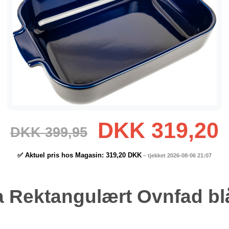
DKK 319,20
DKK 399,95
✅ Aktuel pris hos Magasin:
319,20 DKK
– tjekket 2026-08-06 21:07
a Rektangulært Ovnfad bl