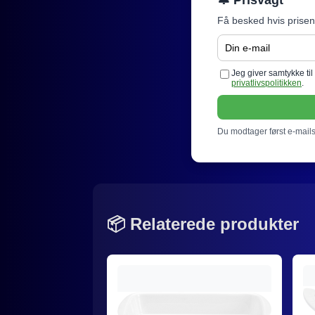
Få besked hvis prisen
Jeg giver samtykke ti
privatlivspolitikken
.
Du modtager først e-mails 
📦 Relaterede produkter