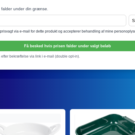
 falder under din grænse.
l prisvagt via e-mail for dette produkt og accepterer behandling af mine personoply
Få besked hvis prisen falder under valgt beløb
efter bekræftelse via link i e-mail (double opt-in).