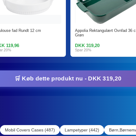
ulouse fad Rundt 12 cm
Appolia Rektangulært Ovnfad 36 
Grøn
K 119,96
DKK 319,20
ar 20%
Spar 20%
🛒 Køb dette produkt nu - DKK 319,20
Mobil Covers Cases (487)
Lampetyper (442)
Børn,Børnemø