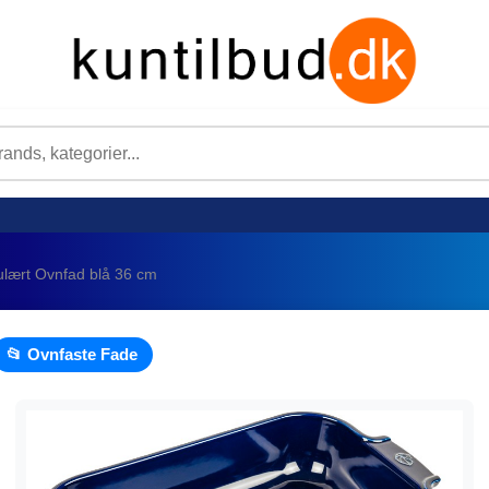
ulært Ovnfad blå 36 cm
📂 Ovnfaste Fade