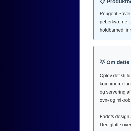
📋 Produktb
Peugeot Saveurs
peberkværne, s
holdbarhed, in
💡 Om dette
Oplev det stilf
kombinerer funk
og servering af
ovn- og mikrobø
Fadets design s
Den glatte ove