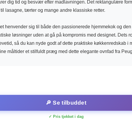
parer dig tid og besvær efter madlavningen. Det rektangulære for
til lasagne, tærter og mange andre klassiske retter.
et henvender sig til både den passionerede hjemmekok og den t
ktiske løsninger uden at gå på kompromis med designet. Dets ro
levetid, så du kan nyde godt af dette praktiske køkkenredskab i
ine måltider et stilfuldt præg med dette elegante ovnfad fra Peu
🔎 Se tilbuddet
✓ Pris tjekket i dag