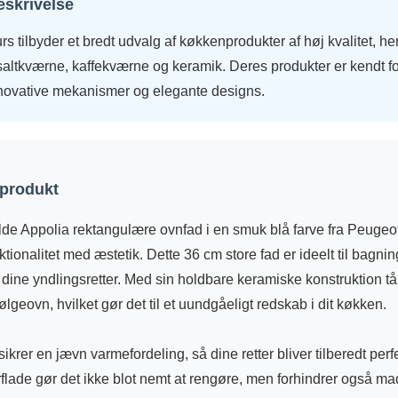
eskrivelse
 tilbyder et bredt udvalg af køkkenprodukter af høj kvalitet, h
altkværne, kaffekværne og keramik. Deres produkter er kendt fo
novative mekanismer og elegante designs.
 produkt
ulde Appolia rektangulære ovnfad i en smuk blå farve fra Peugeot
tionalitet med æstetik. Dette 36 cm store fad er ideelt til bagnin
 dine yndlingsretter. Med sin holdbare keramiske konstruktion tå
lgeovn, hvilket gør det til et uundgåeligt redskab i dit køkken.
ikrer en jævn varmefordeling, så dine retter bliver tilberedt perf
rflade gør det ikke blot nemt at rengøre, men forhindrer også m