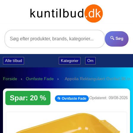
🔍 Søg
Alle tilbud
Kategorier
Om
Forside
›
Ovnfaste Fade
›
Appolia Rektangulært Ovnfad 36 cm
Spar: 20 %
Opdateret: 09/08-2026
📂 Ovnfaste Fade