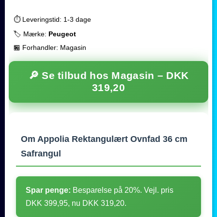
⏱️ Leveringstid: 1-3 dage
🏷️ Mærke:
Peugeot
🏪 Forhandler: Magasin
🔎 Se tilbud hos Magasin –
DKK
319,20
Om Appolia Rektangulært Ovnfad 36 cm
Safrangul
Spar penge:
Besparelse på 20%. Vejl. pris
DKK 399,95, nu DKK 319,20.