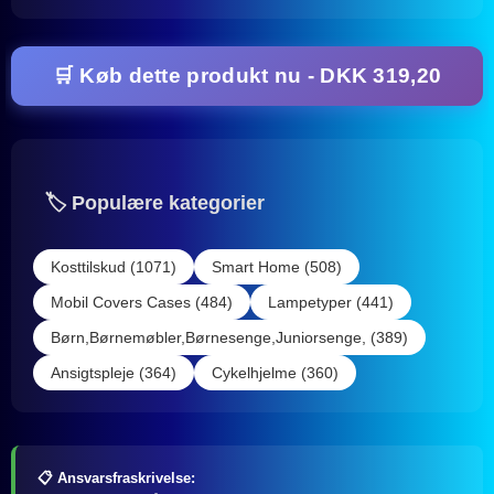
🛒 Køb dette produkt nu - DKK 319,20
🏷️ Populære kategorier
Kosttilskud (1071)
Smart Home (508)
Mobil Covers Cases (484)
Lampetyper (441)
Børn,Børnemøbler,Børnesenge,Juniorsenge, (389)
Ansigtspleje (364)
Cykelhjelme (360)
📋 Ansvarsfraskrivelse: