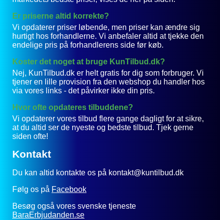
Er priserne altid korrekte?
Vi opdaterer priser løbende, men priser kan ændre sig
hurtigt hos forhandlerne. Vi anbefaler altid at tjekke den
endelige pris på forhandlerens side før køb.
Koster det noget at bruge KunTilbud.dk?
Nej, KunTilbud.dk er helt gratis for dig som forbruger. Vi
tjener en lille provision fra den webshop du handler hos
via vores links - det påvirker ikke din pris.
Hvor ofte opdateres tilbuddene?
Vi opdaterer vores tilbud flere gange dagligt for at sikre,
at du altid ser de nyeste og bedste tilbud. Tjek gerne
siden ofte!
Kontakt
Du kan altid kontakte os på kontakt@kuntilbud.dk
Følg os på
Facebook
Besøg også vores svenske tjeneste
BaraErbjudanden.se