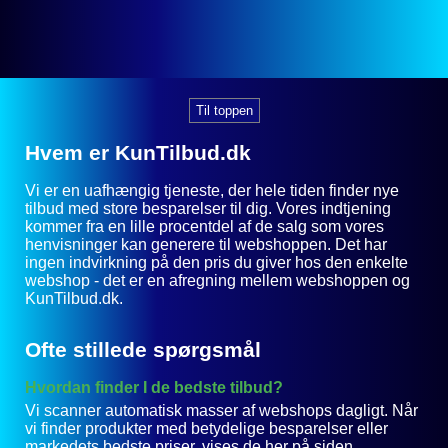
Til toppen
Hvem er KunTilbud.dk
Vi er en uafhængig tjeneste, der hele tiden finder nye
tilbud med store besparelser til dig. Vores indtjening
kommer fra en lille procentdel af de salg som vores
henvisninger kan generere til webshoppen. Det har
ingen indvirkning på den pris du giver hos den enkelte
webshop - det er en afregning mellem webshoppen og
KunTilbud.dk.
Ofte stillede spørgsmål
Hvordan finder I de bedste tilbud?
Vi scanner automatisk masser af webshops dagligt. Når
vi finder produkter med betydelige besparelser eller
markedets bedste priser, vises de her på siden.