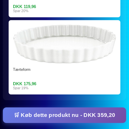
DKK 119,96
Spar 20%
Tærteform
DKK 175,96
Spar 19%
🛒 Køb dette produkt nu - DKK 359,20