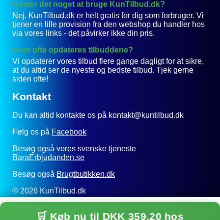
Koster det noget at bruge KunTilbud.dk?
Nej, KunTilbud.dk er helt gratis for dig som forbruger. Vi
tjener en lille provision fra den webshop du handler hos
via vores links - det påvirker ikke din pris.
Hvor ofte opdateres tilbuddene?
Vi opdaterer vores tilbud flere gange dagligt for at sikre,
at du altid ser de nyeste og bedste tilbud. Tjek gerne
siden ofte!
Kontakt
Du kan altid kontakte os på kontakt@kuntilbud.dk
Følg os på
Facebook
Besøg også vores svenske tjeneste
BaraErbjudanden.se
Besøg også
Brugtbutikken.dk
© 2026 KunTilbud.dk
Privatlivspolitik
🛒 Køb nu til DKK 359,20 hos