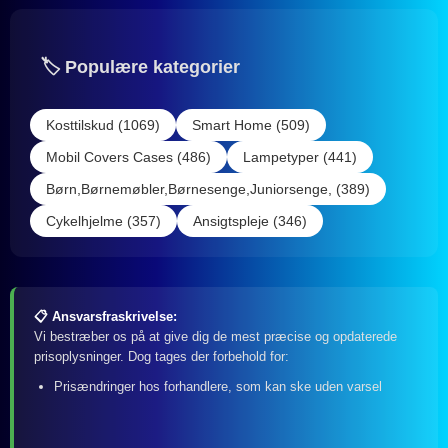
🏷️ Populære kategorier
Kosttilskud (1069)
Smart Home (509)
Mobil Covers Cases (486)
Lampetyper (441)
Børn,Børnemøbler,Børnesenge,Juniorsenge, (389)
Cykelhjelme (357)
Ansigtspleje (346)
📋 Ansvarsfraskrivelse:
Vi bestræber os på at give dig de mest præcise og opdaterede
prisoplysninger. Dog tages der forbehold for:
Prisændringer hos forhandlere, som kan ske uden varsel