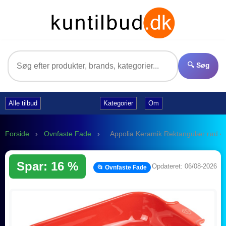
🔍 Søg
Alle tilbud
Kategorier
Om
Forside
›
Ovnfaste Fade
›
Appolia Keramik Rektangulær rød 4
Spar: 16 %
Opdateret: 06/08-2026
📂 Ovnfaste Fade