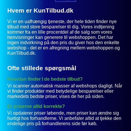
Hvem er KunTilbud.dk
Vi er en uafhængig tjeneste, der hele tiden finder nye
tilbud med store besparelser til dig. Vores indtjening
kommer fra en lille procentdel af de salg som vores
henvisninger kan generere til webshoppen. Det har
ingen indvirkning på den pris du giver hos den enkelte
webshop - det er en afregning mellem webshoppen og
KunTilbud.dk.
Ofte stillede spørgsmål
Hvordan finder I de bedste tilbud?
Vi scanner automatisk masser af webshops dagligt. Når
vi finder produkter med betydelige besparelser eller
markedets bedste priser, vises de her på siden.
Er priserne altid korrekte?
Vi opdaterer priser løbende, men priser kan ændre sig
hurtigt hos forhandlerne. Vi anbefaler altid at tjekke den
endelige pris på forhandlerens side før køb.