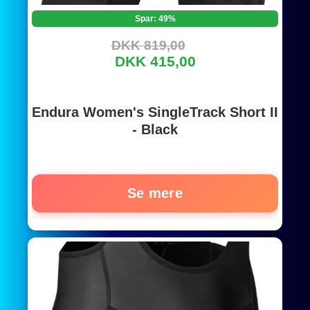
Spar: 49%
DKK 819,00
DKK 415,00
Endura Women's SingleTrack Short II
- Black
Se mere