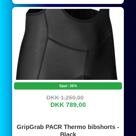
Spar: 36%
DKK 1.250,00
DKK 789,00
GripGrab PACR Thermo bibshorts -
Black