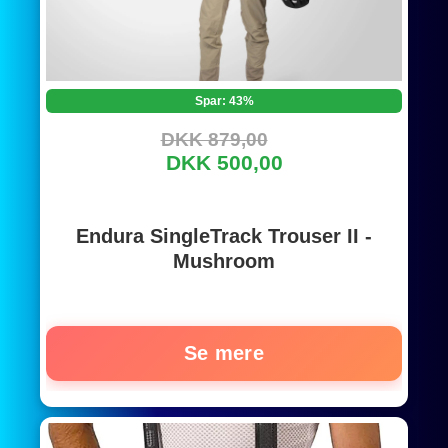
Spar: 43%
DKK 879,00
DKK 500,00
Endura SingleTrack Trouser II -
Mushroom
Se mere