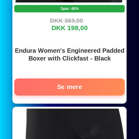
Spar: 46%
DKK 369,00
DKK 198,00
Endura Women's Engineered Padded
Boxer with Clickfast - Black
Se mere