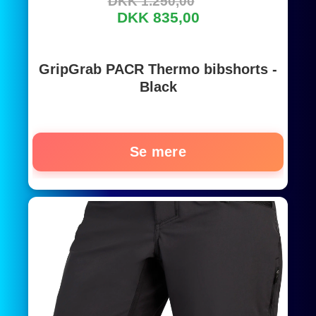
DKK 1.250,00
DKK 835,00
GripGrab PACR Thermo bibshorts -
Black
Se mere