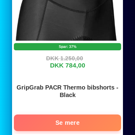
Spar: 37%
DKK 1.250,00
DKK 784,00
GripGrab PACR Thermo bibshorts -
Black
Se mere