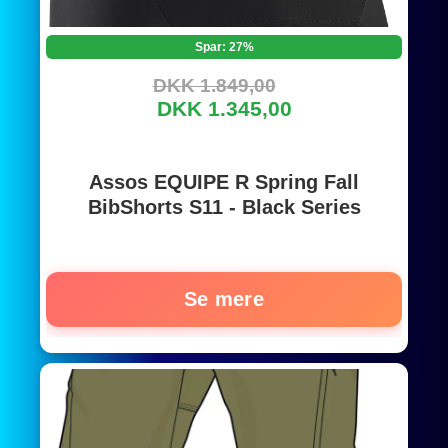
Spar: 27%
DKK 1.849,00
DKK 1.345,00
Assos EQUIPE R Spring Fall
BibShorts S11 - Black Series
Se mere