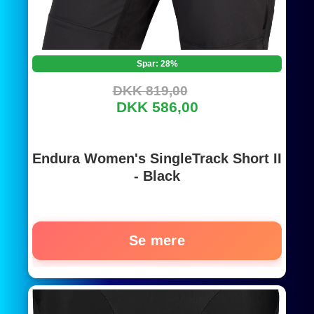
Spar: 28%
DKK 819,00
DKK 586,00
Endura Women's SingleTrack Short II
- Black
Se mere