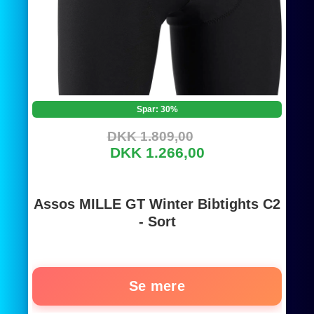
Spar: 30%
DKK 1.809,00
DKK 1.266,00
Assos MILLE GT Winter Bibtights C2
- Sort
Se mere