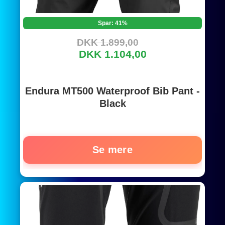
Spar: 41%
DKK 1.899,00
DKK 1.104,00
Endura MT500 Waterproof Bib Pant -
Black
Se mere