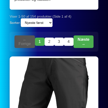
Viser 1-50 af 154 produkter (Side 1 af 4)
Sorter:
←
Næste
1
2
3
4
Forrige
→