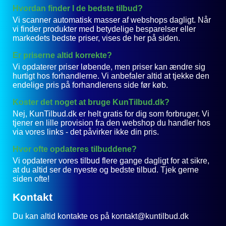
Hvordan finder I de bedste tilbud?
Vi scanner automatisk masser af webshops dagligt. Når
vi finder produkter med betydelige besparelser eller
markedets bedste priser, vises de her på siden.
Er priserne altid korrekte?
Vi opdaterer priser løbende, men priser kan ændre sig
hurtigt hos forhandlerne. Vi anbefaler altid at tjekke den
endelige pris på forhandlerens side før køb.
Koster det noget at bruge KunTilbud.dk?
Nej, KunTilbud.dk er helt gratis for dig som forbruger. Vi
tjener en lille provision fra den webshop du handler hos
via vores links - det påvirker ikke din pris.
Hvor ofte opdateres tilbuddene?
Vi opdaterer vores tilbud flere gange dagligt for at sikre,
at du altid ser de nyeste og bedste tilbud. Tjek gerne
siden ofte!
Kontakt
Du kan altid kontakte os på kontakt@kuntilbud.dk