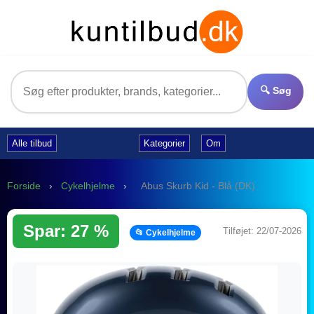
🔍 Søg
Alle tilbud
Kategorier
Om
Forside
›
Cykelhjelme
›
Abus Skurb Kid - Blå (DK)
Spar: 27 %
Tilføjet: 22/07-2026
📂 Cykelhjelme