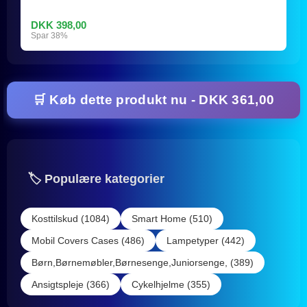
DKK 398,00
Spar 38%
🛒 Køb dette produkt nu - DKK 361,00
🏷️ Populære kategorier
Kosttilskud (1084)
Smart Home (510)
Mobil Covers Cases (486)
Lampetyper (442)
Børn,Børnemøbler,Børnesenge,Juniorsenge, (389)
Ansigtspleje (366)
Cykelhjelme (355)