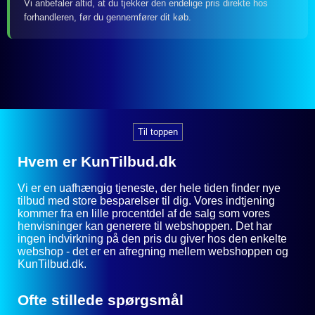
Vi anbefaler altid, at du tjekker den endelige pris direkte hos
forhandleren, før du gennemfører dit køb.
Til toppen
Hvem er KunTilbud.dk
Vi er en uafhængig tjeneste, der hele tiden finder nye
tilbud med store besparelser til dig. Vores indtjening
kommer fra en lille procentdel af de salg som vores
henvisninger kan generere til webshoppen. Det har
ingen indvirkning på den pris du giver hos den enkelte
webshop - det er en afregning mellem webshoppen og
KunTilbud.dk.
Ofte stillede spørgsmål